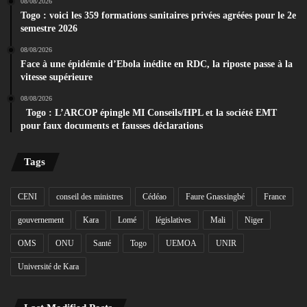
08/08/2026
Togo : voici les 359 formations sanitaires privées agréées pour le 2e
semestre 2026
08/08/2026
Face à une épidémie d’Ebola inédite en RDC, la riposte passe à la
vitesse supérieure
08/08/2026
Togo : L’ARCOP épingle MI Conseils/HPL et la société EMT
pour faux documents et fausses déclarations
Tags
CENI
conseil des ministres
Cédéao
Faure Gnassingbé
France
gouvernement
Kara
Lomé
législatives
Mali
Niger
OMS
ONU
Santé
Togo
UEMOA
UNIR
Université de Kara