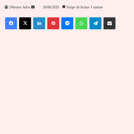
Envoyer
24heures Infos
26/06/2026
Temps de lecture 1 minute
un
Facebook
X
Linkedin
Pinterest
Messenger
WhatsApp
Telegram
Partager par email
courriel