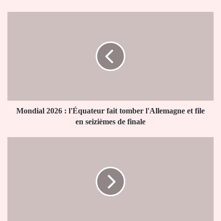
Mondial
2026
:
l'Équateur
fait
tomber
l'Allemagne
et
file
en
Mondial 2026 : l'Équateur fait tomber l'Allemagne et file
seizièmes
en seizièmes de finale
de
finale
Mondial
2026
:
la
Côte
d'Ivoire
rejoint
le