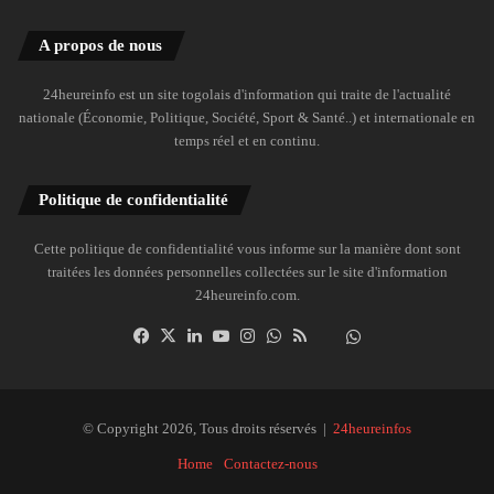
A propos de nous
24heureinfo est un site togolais d'information qui traite de l'actualité
nationale (Économie, Politique, Société, Sport & Santé..) et internationale en
temps réel et en continu.
Politique de confidentialité
Cette politique de confidentialité vous informe sur la manière dont sont
traitées les données personnelles collectées sur le site d'information
24heureinfo.com.
Facebook
X
Linkedin
YouTube
Instagram
WhatsApp
RSS
Dailymotion
Suivre
la
chaîne
24heureinfo
© Copyright 2026, Tous droits réservés |
24heureinfos
sur
Home
Contactez-nous
WhatsApp