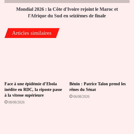
Maroc
et
Mondial 2026 : la Côte d'Ivoire rejoint le Maroc et
l'Afrique
l'Afrique du Sud en seizièmes de finale
du
Sud
Articles similaires
en
seizièmes
de
finale
Face à une épidémie d’Ebola
Bénin : Patrice Talon prend les
inédite en RDC, la riposte passe
rênes du Sénat
à la vitesse supérieure
06/08/2026
08/08/2026