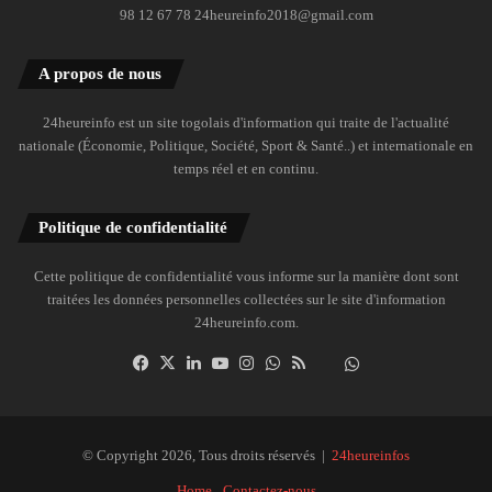
98 12 67 78 24heureinfo2018@gmail.com
A propos de nous
24heureinfo est un site togolais d'information qui traite de l'actualité
nationale (Économie, Politique, Société, Sport & Santé..) et internationale en
temps réel et en continu.
Politique de confidentialité
Cette politique de confidentialité vous informe sur la manière dont sont
traitées les données personnelles collectées sur le site d'information
24heureinfo.com.
Facebook
X
Linkedin
YouTube
Instagram
WhatsApp
RSS
Dailymotion
Suivre
la
chaîne
24heureinfo
© Copyright 2026, Tous droits réservés |
24heureinfos
sur
Home
Contactez-nous