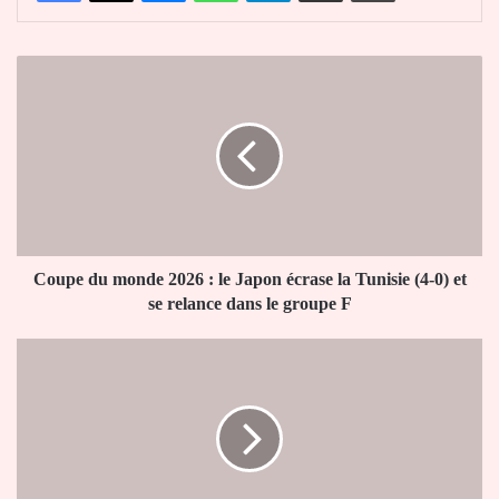
Coupe
du
monde
2026
:
le
Japon
écrase
la
Tunisie
Coupe du monde 2026 : le Japon écrase la Tunisie (4-0) et
(4-
se relance dans le groupe F
0)
et
Notsè
se
:
relance
Togbui
dans
Agokoli
le
IV
groupe
inhumé
F
dans