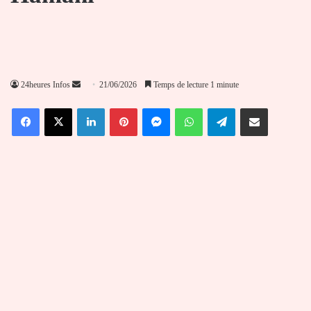
Envoyer
24heures Infos
21/06/2026
Temps de lecture 1 minute
un
Facebook
X
Linkedin
Pinterest
Messenger
WhatsApp
Telegram
Partager par email
courriel