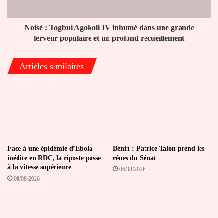
une
grande
ferveur
Notsè : Togbui Agokoli IV inhumé dans une grande
populaire
ferveur populaire et un profond recueillement
et
un
Articles similaires
profond
recueillement
Face à une épidémie d’Ebola
Bénin : Patrice Talon prend les
inédite en RDC, la riposte passe
rênes du Sénat
à la vitesse supérieure
06/08/2026
08/08/2026