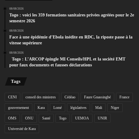
08/08/2026
Togo : voici les 359 formations sanitaires privées agréées pour le 2e
semestre 2026
08/08/2026
Face à une épidémie d’Ebola inédite en RDC, la riposte passe à la
vitesse supérieure
08/08/2026
Togo : L’ARCOP épingle MI Conseils/HPL et la société EMT
pour faux documents et fausses déclarations
Tags
CENI
conseil des ministres
Cédéao
Faure Gnassingbé
France
gouvernement
Kara
Lomé
législatives
Mali
Niger
OMS
ONU
Santé
Togo
UEMOA
UNIR
Université de Kara