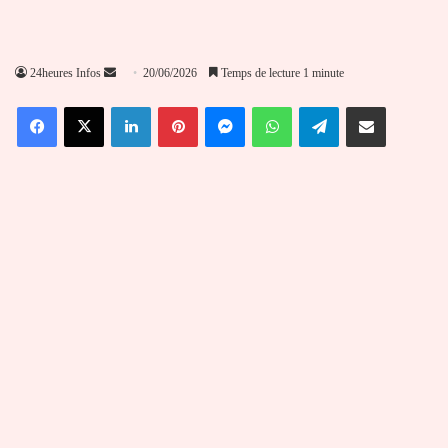
Envoyer
24heures Infos
20/06/2026
Temps de lecture 1 minute
un
Facebook
X
Linkedin
Pinterest
Messenger
WhatsApp
Telegram
Partager par email
courriel