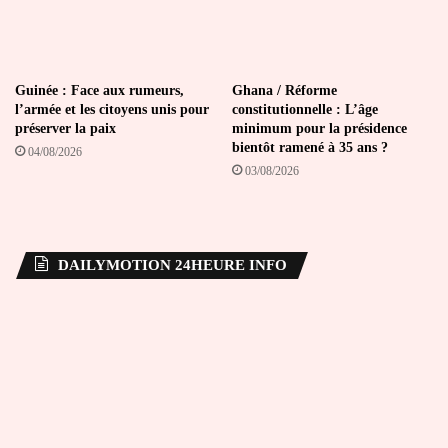
Guinée : Face aux rumeurs,
Ghana / Réforme
l’armée et les citoyens unis pour
constitutionnelle : L’âge
préserver la paix
minimum pour la présidence
bientôt ramené à 35 ans ?
04/08/2026
03/08/2026
DAILYMOTION 24HEURE INFO