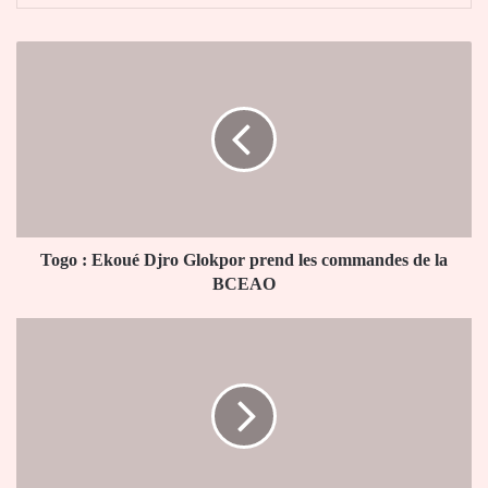
Togo
:
Ekoué
Djro
Glokpor
prend
les
commandes
de
la
Togo : Ekoué Djro Glokpor prend les commandes de la
BCEAO
BCEAO
La
Baule
:
Claude
Guillemot,
cofondateur
d’Ubisoft,