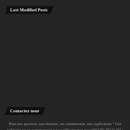
Last Modified Posts
Contactez nous
Pour une question, une réaction, un commentaire, une explication ? Une
publicité ou un communiqué à passer?Contactez-nous(00228) 70171191 /