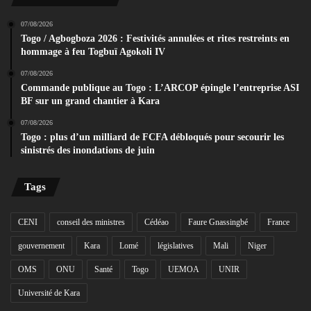
07/08/2026
Togo / Agbogboza 2026 : Festivités annulées et rites restreints en
hommage à feu Togbuï Agokoli IV
07/08/2026
Commande publique au Togo : L’ARCOP épingle l’entreprise ASI
BF sur un grand chantier à Kara
07/08/2026
Togo : plus d’un milliard de FCFA débloqués pour secourir les
sinistrés des inondations de juin
Tags
CENI
conseil des ministres
Cédéao
Faure Gnassingbé
France
gouvernement
Kara
Lomé
législatives
Mali
Niger
OMS
ONU
Santé
Togo
UEMOA
UNIR
Université de Kara