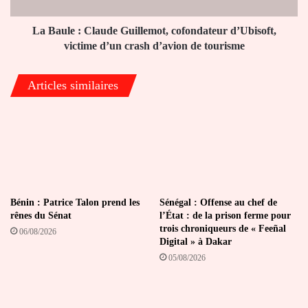
victime
d’un
crash
La Baule : Claude Guillemot, cofondateur d’Ubisoft,
d’avion
victime d’un crash d’avion de tourisme
de
tourisme
Articles similaires
Bénin : Patrice Talon prend les
Sénégal : Offense au chef de
rênes du Sénat
l’État : de la prison ferme pour
trois chroniqueurs de « Feeñal
06/08/2026
Digital » à Dakar
05/08/2026