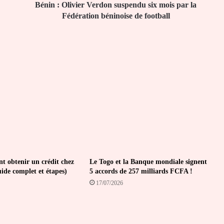
Fédération
Bénin : Olivier Verdon suspendu six mois par la
béninoise
Fédération béninoise de football
de
football
 obtenir un crédit chez
Le Togo et la Banque mondiale signent
de complet et étapes)
5 accords de 257 milliards FCFA !
17/07/2026