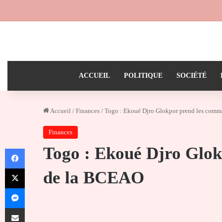
ACCUEIL
POLITIQUE
SOCIÉTÉ
Accueil
/
Finances
/
Togo : Ekoué Djro Glokpor prend les com
Finances
Togo : Ekoué Djro Glo
Facebook
X
de la BCEAO
Messenger
Partager par email