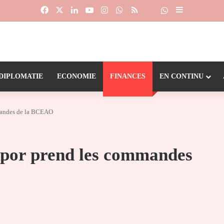
Facebook
X
Linkedin
YouTube
Instagram
WhatsApp
RSS
Suivre la chaîne
Dailymotion
Sidebar (barr
DIPLOMATIE
ECONOMIE
FINANCES
EN CONTINU
mandes de la BCEAO
kpor prend les commandes