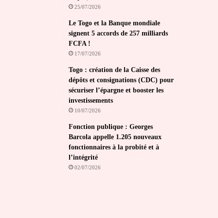
25/07/2026
Le Togo et la Banque mondiale
signent 5 accords de 257 milliards
FCFA !
17/07/2026
Togo : création de la Caisse des
dépôts et consignations (CDC) pour
sécuriser l’épargne et booster les
investissements
10/07/2026
Fonction publique : Georges
Barcola appelle 1.205 nouveaux
fonctionnaires à la probité et à
l’intégrité
02/07/2026