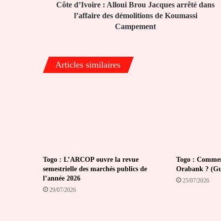
des
Côte d’Ivoire : Alloui Brou Jacques arrêté dans
démolitions
l’affaire des démolitions de Koumassi
de
Campement
Koumassi
Campement
Articles similaires
Togo : L’ARCOP ouvre la revue
Togo : Comment
semestrielle des marchés publics de
Orabank ? (Gui
l’année 2026
25/07/2026
29/07/2026