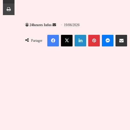
Imprimer
Envoyer
24heures Infos
19/06/2026
un
Facebook
X
Linkedin
Pinterest
Messenger
Partag
courriel
Partager