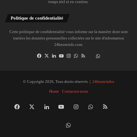
temps réel et en continu.
Politique de confidentialité
Cette politique de confidentialité vous informe sur la manière dont sont
traitées les données personnelles collectées sur le site d'information
24heureinfo.com.
Facebook
X
Linkedin
YouTube
Instagram
WhatsApp
RSS
Dailymotion
Suivre
la
chaîne
24heureinfo
© Copyright 2026, Tous droits réservés |
24heureinfos
sur
Home
Contactez-nous
WhatsApp
Facebook
X
Linkedin
YouTube
Instagram
WhatsApp
RSS
Dai
Suivre