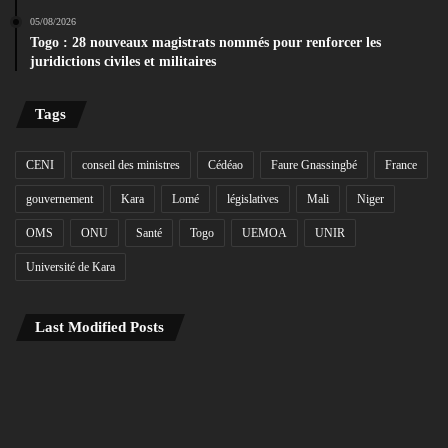
05/08/2026
Togo : 28 nouveaux magistrats nommés pour renforcer les
juridictions civiles et militaires
Tags
CENI
conseil des ministres
Cédéao
Faure Gnassingbé
France
gouvernement
Kara
Lomé
législatives
Mali
Niger
OMS
ONU
Santé
Togo
UEMOA
UNIR
Université de Kara
Last Modified Posts