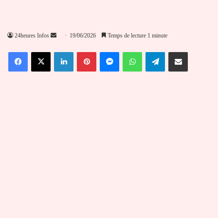
Envoyer
24heures Infos
19/06/2026
Temps de lecture 1 minute
un
Facebook
X
Linkedin
Pinterest
Messenger
WhatsApp
Telegram
Partager par email
courriel