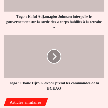
le
gouvernement
sur
la
Togo : Kafui Adjamagbo-Johnson interpelle le
sortie
gouvernement sur la sortie des « corps habillés à la retraite
des
»
«
corps
Togo
habillés
:
à
Ekoué
la
Djro
retraite
Glokpor
»
prend
les
commandes
de
la
Togo : Ekoué Djro Glokpor prend les commandes de la
BCEAO
BCEAO
Articles similaires