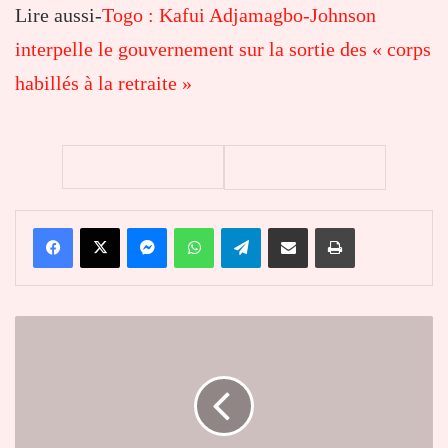
Lire aussi-
Togo : Kafui Adjamagbo-Johnson
interpelle le gouvernement sur la sortie des « corps
habillés à la retraite »
Facebook
X
Messenger
WhatsApp
Telegram
Partager par email
Imprimer
Togo
:
Kafui
Adjamagbo-
Johnson
interpelle