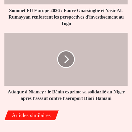
Yasir
Al-
Sommet FII Europe 2026 : Faure Gnassingbé et Yasir Al-
Rumayyan
Rumayyan renforcent les perspectives d'investissement au
renforcent
Togo
les
perspectives
Attaque
d'investissement
à
au
Niamey
Togo
:
le
Bénin
exprime
sa
solidarité
au
Attaque à Niamey : le Bénin exprime sa solidarité au Niger
Niger
après l’assaut contre l’aéroport Diori Hamani
après
l’assaut
Articles similaires
contre
l’aéroport
Diori