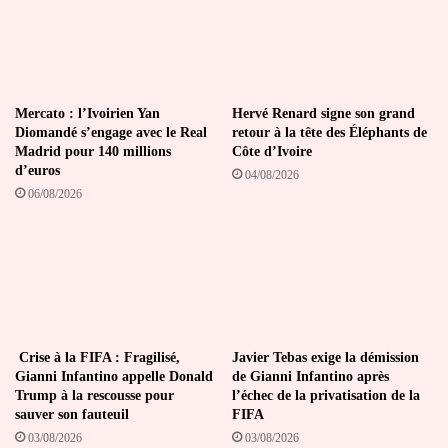
Hamani
Mercato : l’Ivoirien Yan
Hervé Renard signe son grand
Diomandé s’engage avec le Real
retour à la tête des Éléphants de
Madrid pour 140 millions
Côte d’Ivoire
d’euros
04/08/2026
06/08/2026
Crise à la FIFA : Fragilisé,
Javier Tebas exige la démission
Gianni Infantino appelle Donald
de Gianni Infantino après
Trump à la rescousse pour
l’échec de la privatisation de la
sauver son fauteuil
FIFA
03/08/2026
03/08/2026