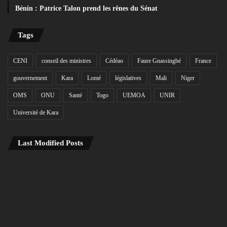
Bénin : Patrice Talon prend les rênes du Sénat
Tags
CENI
conseil des ministres
Cédéao
Faure Gnassingbé
France
gouvernement
Kara
Lomé
législatives
Mali
Niger
OMS
ONU
Santé
Togo
UEMOA
UNIR
Université de Kara
Last Modified Posts