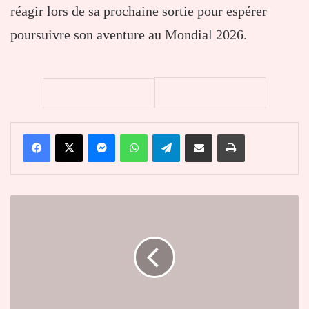
réagir lors de sa prochaine sortie pour espérer
poursuivre son aventure au Mondial 2026.
Facebook
X
Messenger
WhatsApp
Telegram
Partager par email
Imprimer
Sommet
FII
Europe
2026
:
Faure
Gnassingbé
et