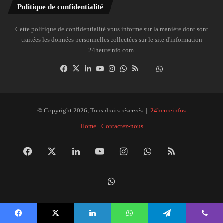
Politique de confidentialité
Cette politique de confidentialité vous informe sur la manière dont sont
traitées les données personnelles collectées sur le site d'information
24heureinfo.com.
Facebook
X
Linkedin
YouTube
Instagram
WhatsApp
RSS
Dailymotion
Suivre
la
chaîne
24heureinfo
© Copyright 2026, Tous droits réservés |
24heureinfos
sur
Home
Contactez-nous
WhatsApp
Facebook
X
Linkedin
YouTube
Instagram
WhatsApp
RSS
Dai
Suivre
la
Facebook
X
Linkedin
WhatsApp
Telegram
Viber