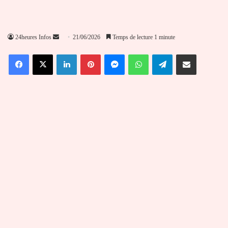
Envoyer
24heures Infos
21/06/2026
Temps de lecture 1 minute
un
Facebook
X
Linkedin
Pinterest
Messenger
WhatsApp
Telegram
Partager par email
courriel