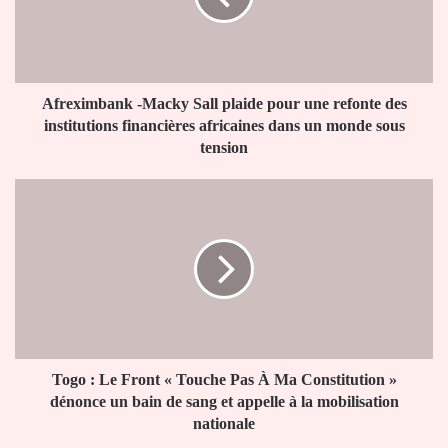
pour
une
refonte
des
institutions
Afreximbank -Macky Sall plaide pour une refonte des
financières
institutions financières africaines dans un monde sous
africaines
tension
dans
un
Togo
monde
:
sous
Le
tension
Front
«
Touche
Pas
À
Ma
Constitution
Togo : Le Front « Touche Pas À Ma Constitution »
»
dénonce un bain de sang et appelle à la mobilisation
dénonce
nationale
un