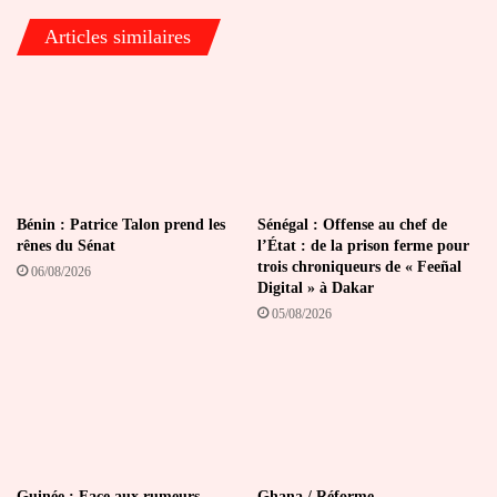
bain
Articles similaires
de
sang
et
appelle
à
la
mobilisation
nationale
Bénin : Patrice Talon prend les
Sénégal : Offense au chef de
rênes du Sénat
l’État : de la prison ferme pour
trois chroniqueurs de « Feeñal
06/08/2026
Digital » à Dakar
05/08/2026
Guinée : Face aux rumeurs,
Ghana / Réforme