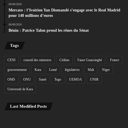
06/08/2026
Mercato : l’Ivoirien Yan Diomandé s’engage avec le Real Madrid
pour 140 millions d’euros
06/08/2026
Bénin : Patrice Talon prend les rênes du Sénat
Tags
CENI
conseil des ministres
Cédéao
Faure Gnassingbé
France
gouvernement
Kara
Lomé
législatives
Mali
Niger
OMS
ONU
Santé
Togo
UEMOA
UNIR
Université de Kara
Last Modified Posts