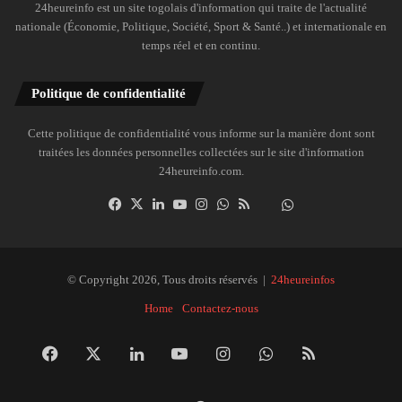
24heureinfo est un site togolais d'information qui traite de l'actualité
nationale (Économie, Politique, Société, Sport & Santé..) et internationale en
temps réel et en continu.
Politique de confidentialité
Cette politique de confidentialité vous informe sur la manière dont sont
traitées les données personnelles collectées sur le site d'information
24heureinfo.com.
Facebook
X
Linkedin
YouTube
Instagram
WhatsApp
RSS
Dailymotion
Suivre
la
chaîne
24heureinfo
© Copyright 2026, Tous droits réservés |
24heureinfos
sur
Home
Contactez-nous
WhatsApp
Facebook
X
Linkedin
YouTube
Instagram
WhatsApp
RSS
Dai