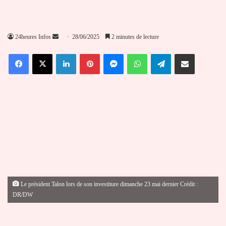
Envoyer
24heures Infos
28/06/2025
2 minutes de lecture
un
Facebook
X
Linkedin
Pinterest
Messenger
WhatsApp
Telegram
Partager par email
courriel
Le président Talon lors de son investiture dimanche 23 mai dernier Crédit :
DR/DW