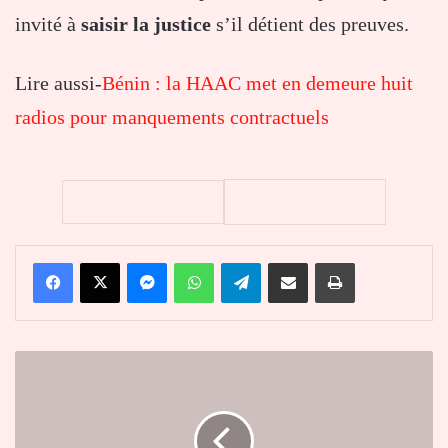
invité à
saisir la justice
s’il détient des preuves.
Lire aussi-
Bénin : la HAAC met en demeure huit
radios pour manquements contractuels
Facebook
X
Messenger
WhatsApp
Telegram
Partager par email
Imprimer
Afreximbank
-
Macky
Sall
plaide