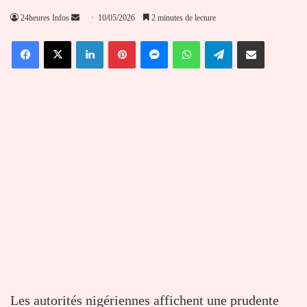
Envoyer
24heures Infos
10/05/2026
2 minutes de lecture
un
Facebook
X
Linkedin
Pinterest
Messenger
WhatsApp
Telegram
Partager par email
courriel
Les autorités nigériennes affichent une prudente