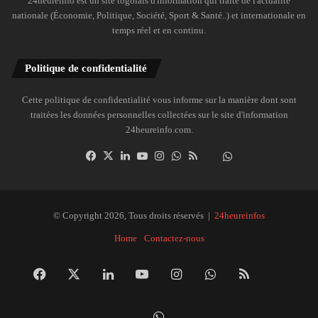
24heureinfo est un site togolais d'information qui traite de l'actualité
nationale (Économie, Politique, Société, Sport & Santé..) et internationale en
temps réel et en continu.
Politique de confidentialité
Cette politique de confidentialité vous informe sur la manière dont sont
traitées les données personnelles collectées sur le site d'information
24heureinfo.com.
Facebook
X
Linkedin
YouTube
Instagram
WhatsApp
RSS
Dailymotion
Suivre
la
chaîne
24heureinfo
© Copyright 2026, Tous droits réservés |
24heureinfos
sur
Home
Contactez-nous
WhatsApp
Facebook
X
Linkedin
YouTube
Instagram
WhatsApp
RSS
Dai
Suivre