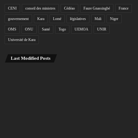
CENI
conseil des ministres
Cédéao
Faure Gnassingbé
France
gouvernement
Kara
Lomé
législatives
Mali
Niger
OMS
ONU
Santé
Togo
UEMOA
UNIR
Université de Kara
Last Modified Posts