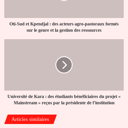
acteurs
agro-
pastoraux
formés
Oti-Sud et Kpendjal : des acteurs agro-pastoraux formés
sur
sur le genre et la gestion des ressources
le
genre
Université
et
de
la
Kara
gestion
:
des
des
ressources
étudiants
bénéficiaires
du
projet
«
Université de Kara : des étudiants bénéficiaires du projet «
Mainstream
Mainstream » reçus par la présidente de l’institution
»
reçus
Articles similaires
par
la