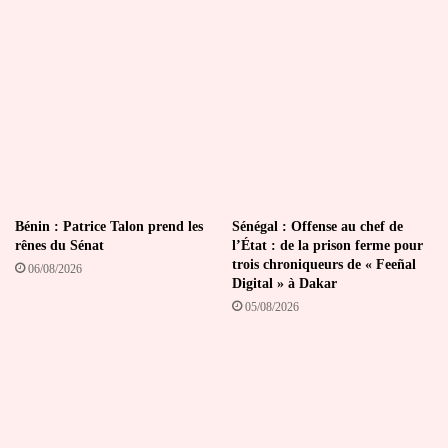
présidente
de
l’institution
Bénin : Patrice Talon prend les
Sénégal : Offense au chef de
rênes du Sénat
l’État : de la prison ferme pour
trois chroniqueurs de « Feeñal
06/08/2026
Digital » à Dakar
05/08/2026