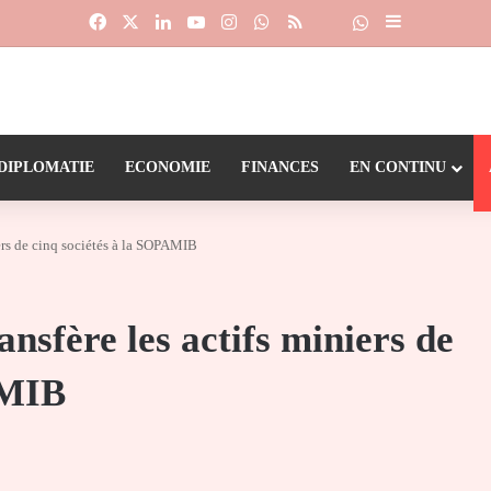
Facebook
X
Linkedin
YouTube
Instagram
WhatsApp
RSS
Suivre la chaîne
Dailymotion
Sidebar (barr
DIPLOMATIE
ECONOMIE
FINANCES
EN CONTINU
iers de cinq sociétés à la SOPAMIB
ansfère les actifs miniers de
AMIB