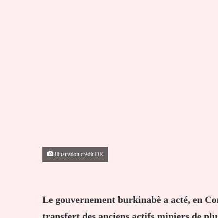
illustration crédit DR
Le gouvernement burkinabè a acté, en Cons
transfert des anciens actifs miniers de plu