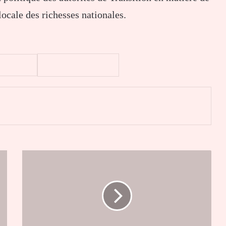
ocale des richesses nationales.
er
"Il
était
hors
de
question
d’attendre"
: