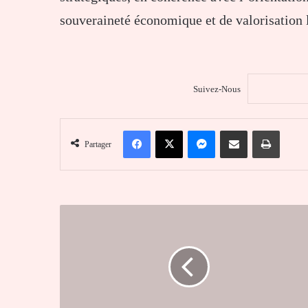
souveraineté économique et de valorisation l
Suivez-Nous
Facebook
X
Messenger
Partager par email
Imprim
Partager
Le
Togo
prépare
sa
participation
à
l’Expo