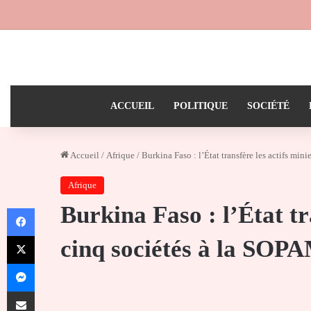
ACCUEIL
POLITIQUE
SOCIÉTÉ
Accueil
/
Afrique
/
Burkina Faso : l’État transfère les actifs min
Afrique
Burkina Faso : l’État tr
Facebook
X
cinq sociétés à la SOP
Messenger
Partager par email