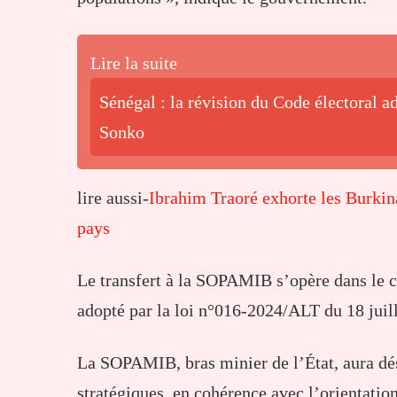
Lire la suite
Sénégal : la révision du Code électoral 
Sonko
lire aussi-
Ibrahim Traoré exhorte les Burkin
pays
Le transfert à la SOPAMIB s’opère dans le c
adopté par la loi n°016-2024/ALT du 18 juil
La SOPAMIB, bras minier de l’État, aura dés
stratégiques, en cohérence avec l’orientation