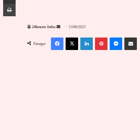
Imprimer
Envoyer
24heures Infos
13/06/2025
un
Facebook
X
Linkedin
Pinterest
Messenger
Partag
courriel
Partager