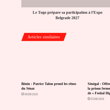
Belgrade
2027
Le Togo prépare sa participation à l’Expo
Belgrade 2027
Articles similaires
Bénin : Patrice Talon prend les rênes
Sénégal : Offen
du Sénat
la prison ferm
de « Feeñal Di
06/08/2026
05/08/2026