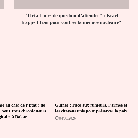
Israël
frappe
l’Iran
"Il était hors de question d’attendre" : Israël
pour
frappe l’Iran pour contrer la menace nucléaire?
contrer
la
menace
nucléaire?
se au chef de l’État : de
Guinée : Face aux rumeurs, l’armée et
e pour trois chroniqueurs
les citoyens unis pour préserver la paix
gital » à Dakar
04/08/2026