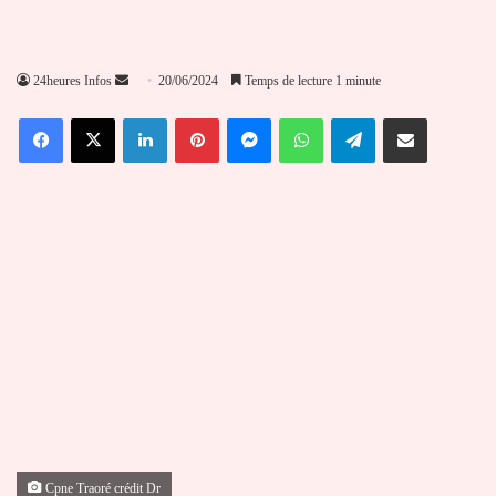
Envoyer
24heures Infos
20/06/2024
Temps de lecture 1 minute
un
Facebook
X
Linkedin
Pinterest
Messenger
WhatsApp
Telegram
Partager par email
courriel
Cpne Traoré crédit Dr