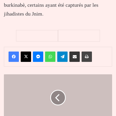
burkinabè, certains ayant été capturés par les
jihadistes du Jnim.
Facebook
X
Messenger
WhatsApp
Telegram
Partager par email
Imprimer
Qualif
JO
Paris
2024-
Beach-
Volley
:
Le