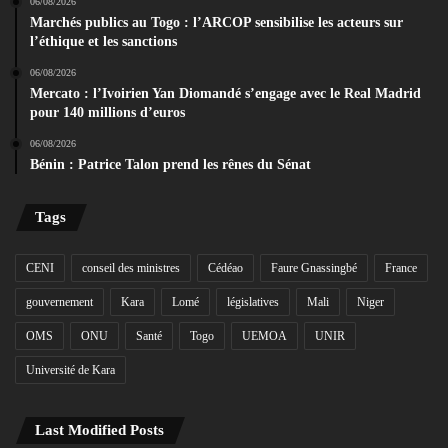
06/08/2026
Marchés publics au Togo : l’ARCOP sensibilise les acteurs sur
l’éthique et les sanctions
06/08/2026
Mercato : l’Ivoirien Yan Diomandé s’engage avec le Real Madrid
pour 140 millions d’euros
06/08/2026
Bénin : Patrice Talon prend les rênes du Sénat
Tags
CENI
conseil des ministres
Cédéao
Faure Gnassingbé
France
gouvernement
Kara
Lomé
législatives
Mali
Niger
OMS
ONU
Santé
Togo
UEMOA
UNIR
Université de Kara
Last Modified Posts