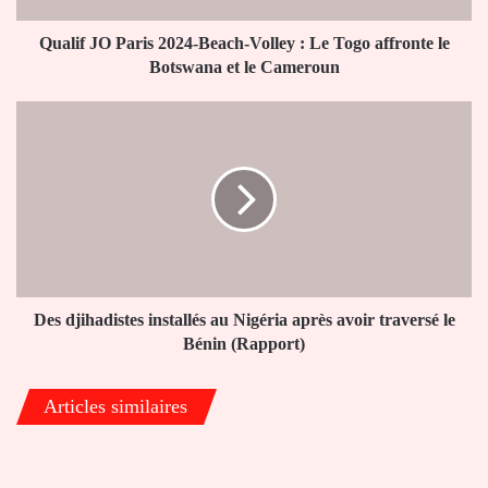
Togo
affronte
Qualif JO Paris 2024-Beach-Volley : Le Togo affronte le
le
Botswana et le Cameroun
Botswana
et
Des
le
djihadistes
Cameroun
installés
au
Nigéria
après
avoir
traversé
le
Bénin
Des djihadistes installés au Nigéria après avoir traversé le
(Rapport)
Bénin (Rapport)
Articles similaires