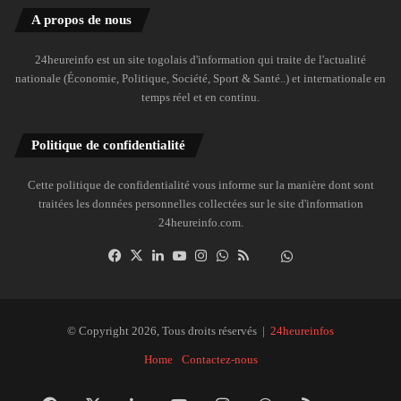
A propos de nous
24heureinfo est un site togolais d'information qui traite de l'actualité
nationale (Économie, Politique, Société, Sport & Santé..) et internationale en
temps réel et en continu.
Politique de confidentialité
Cette politique de confidentialité vous informe sur la manière dont sont
traitées les données personnelles collectées sur le site d'information
24heureinfo.com.
Facebook
X
Linkedin
YouTube
Instagram
WhatsApp
RSS
Dailymotion
Suivre
la
chaîne
24heureinfo
© Copyright 2026, Tous droits réservés |
24heureinfos
sur
Home
Contactez-nous
WhatsApp