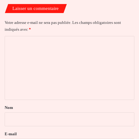
Laisser un commentaire
Votre adresse e-mail ne sera pas publiée.
Les champs obligatoires sont
indiqués avec
*
C
o
m
m
e
n
t
a
Nom
i
r
e
E-mail