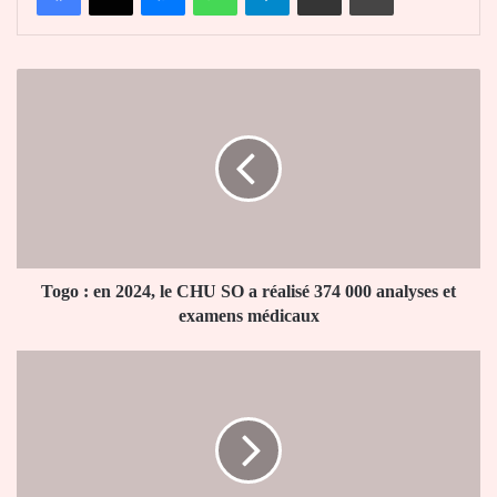
Togo
:
en
2024,
le
CHU
SO
a
réalisé
374
Togo : en 2024, le CHU SO a réalisé 374 000 analyses et
000
examens médicaux
analyses
et
Assises
examens
au
médicaux
Niger
:
les
partis