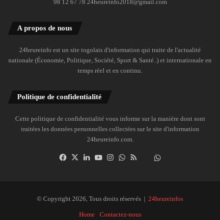
98 12 67 78 24heureinfo2018@gmail.com
A propos de nous
24heureinfo est un site togolais d'information qui traite de l'actualité
nationale (Économie, Politique, Société, Sport & Santé..) et internationale en
temps réel et en continu.
Politique de confidentialité
Cette politique de confidentialité vous informe sur la manière dont sont
traitées les données personnelles collectées sur le site d'information
24heureinfo.com.
Facebook
X
Linkedin
YouTube
Instagram
WhatsApp
RSS
Dailymotion
Suivre
la
chaîne
24heureinfo
© Copyright 2026, Tous droits réservés |
24heureinfos
sur
Home
Contactez-nous
WhatsApp