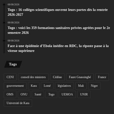
08/08/2026
Togo : 16 collèges scientifiques ouvrent leurs portes dès la rentrée
2026-2027
08/08/2026
Togo : voici les 359 formations sanitaires privées agréées pour le 2e
semestre 2026
08/08/2026
Face à une épidémie d’Ebola inédite en RDC, la riposte passe à la
vitesse supérieure
Tags
CENI
conseil des ministres
Cédéao
Faure Gnassingbé
France
gouvernement
Kara
Lomé
législatives
Mali
Niger
OMS
ONU
Santé
Togo
UEMOA
UNIR
Université de Kara