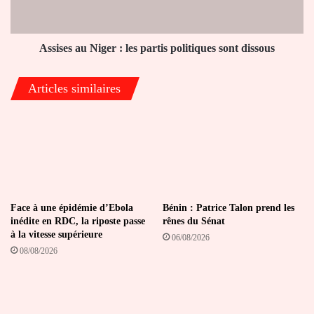
politiques
sont
dissous
Assises au Niger : les partis politiques sont dissous
Articles similaires
Face à une épidémie d’Ebola
Bénin : Patrice Talon prend les
inédite en RDC, la riposte passe
rênes du Sénat
à la vitesse supérieure
06/08/2026
08/08/2026