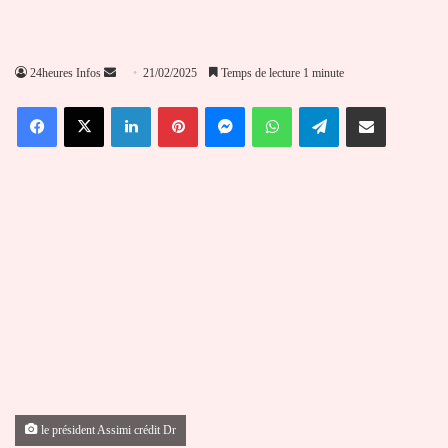
Envoyer
24heures Infos
21/02/2025
Temps de lecture 1 minute
un
Facebook
X
Linkedin
Pinterest
Messenger
WhatsApp
Telegram
Partager par email
courriel
le président Assimi crédit Dr