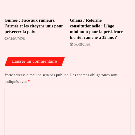
Guinée : Face aux rumeurs,
Ghana / Réforme
l’armée et les citoyens unis pour
constitutionnelle : L’âge
préserver la paix
minimum pour la présidence
bientôt ramené à 35 ans ?
04/08/2026
03/08/2026
Laisser un commentaire
Votre adresse e-mail ne sera pas publiée.
Les champs obligatoires sont
indiqués avec
*
C
o
m
m
e