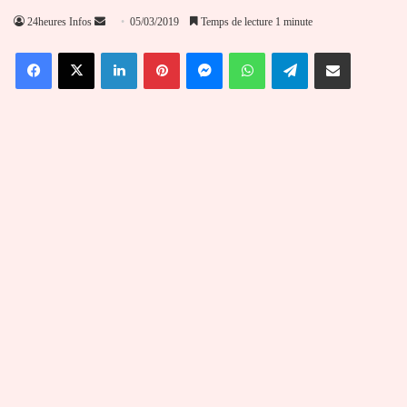
Envoyer
24heures Infos
05/03/2019
Temps de lecture 1 minute
un
Facebook
X
Linkedin
Pinterest
Messenger
WhatsApp
Telegram
Partager par email
courriel