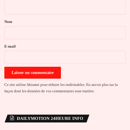
n
t
a
Nom
i
r
e
E-mail
*
Ce site utilise Akismet pour réduire les indésirables.
En savoir plus sur la
façon dont les données de vos commentaires sont traitées
.
DAILYMOTION 24HEURE INFO