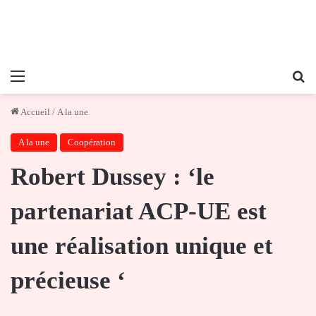
Menu
Re
Accueil
/
A la une
A la une
Coopération
Robert Dussey : ‘le
partenariat ACP-UE est
une réalisation unique et
précieuse ‘