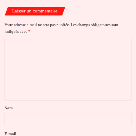
Laisser un commentaire
Votre adresse e-mail ne sera pas publiée.
Les champs obligatoires sont
indiqués avec
*
C
o
m
m
e
n
t
a
Nom
i
r
e
E-mail