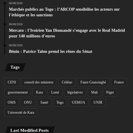
06/08/2026
Marchés publics au Togo : l’ARCOP sensibilise les acteurs sur
l’éthique et les sanctions
06/08/2026
Mercato : l’Ivoirien Yan Diomandé s’engage avec le Real Madrid
pour 140 millions d’euros
06/08/2026
Bénin : Patrice Talon prend les rênes du Sénat
Tags
CENI
conseil des ministres
Cédéao
Faure Gnassingbé
France
gouvernement
Kara
Lomé
législatives
Mali
Niger
OMS
ONU
Santé
Togo
UEMOA
UNIR
Université de Kara
Last Modified Posts