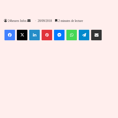
Envoyer
24heures Infos
28/09/2018
2 minutes de lecture
un
Facebook
X
Linkedin
Pinterest
Messenger
WhatsApp
Telegram
Partager par email
courriel