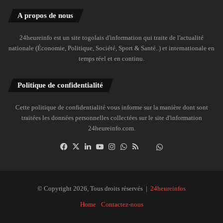
A propos de nous
24heureinfo est un site togolais d'information qui traite de l'actualité
nationale (Économie, Politique, Société, Sport & Santé..) et internationale en
temps réel et en continu.
Politique de confidentialité
Cette politique de confidentialité vous informe sur la manière dont sont
traitées les données personnelles collectées sur le site d'information
24heureinfo.com.
Facebook
X
Linkedin
YouTube
Instagram
WhatsApp
RSS
Dailymotion
Suivre
la
chaîne
24heureinfo
© Copyright 2026, Tous droits réservés |
24heureinfos
sur
Home
Contactez-nous
WhatsApp