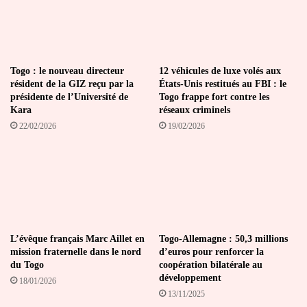
la
tribune
de
l'ONU
Togo : le nouveau directeur
12 véhicules de luxe volés aux
résident de la GIZ reçu par la
États-Unis restitués au FBI : le
présidente de l’Université de
Togo frappe fort contre les
Kara
réseaux criminels
22/02/2026
19/02/2026
L’évêque français Marc Aillet en
Togo-Allemagne : 50,3 millions
mission fraternelle dans le nord
d’euros pour renforcer la
du Togo
coopération bilatérale au
développement
18/01/2026
13/11/2025