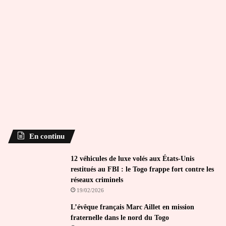
En continu
12 véhicules de luxe volés aux États-Unis
restitués au FBI : le Togo frappe fort contre les
réseaux criminels
19/02/2026
L’évêque français Marc Aillet en mission
fraternelle dans le nord du Togo