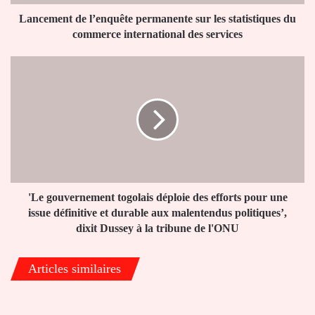
commerce
international
Lancement de l’enquête permanente sur les statistiques du
des
commerce international des services
services
'Le
gouvernement
togolais
déploie
des
efforts
pour
une
issue
définitive
'Le gouvernement togolais déploie des efforts pour une
et
issue définitive et durable aux malentendus politiques’,
durable
dixit Dussey à la tribune de l'ONU
aux
malentendus
Articles similaires
politiques’,
dixit
Dussey
à