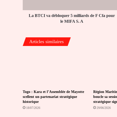
F
Cfa
pour
La BTCI va débloquer 5 milliards de F Cfa pour
le
le MIFA S. A
MIFA
S.
A
Articles similaires
Togo : Kara et l’Assemblée de Mayotte
Région Maritim
scellent un partenariat stratégique
boucle sa sessi
historique
stratégique si
18/07/2026
29/06/2026