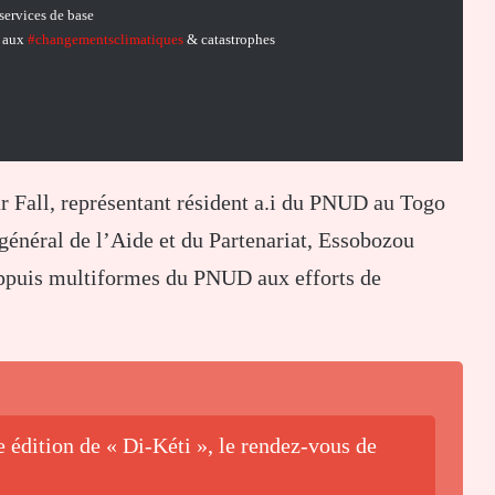
services de base
e aux
#changementsclimatiques
& catastrophes
r Fall, représentant résident a.i du PNUD au Togo
général de l’Aide et du Partenariat, Essobozou
appuis multiformes du PNUD aux efforts de
e édition de « Di-Kéti », le rendez-vous de