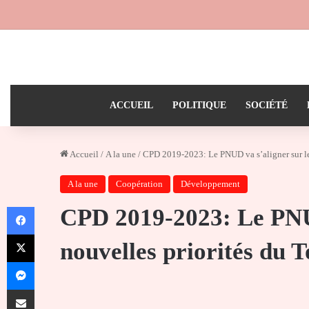
ACCUEIL
POLITIQUE
SOCIÉTÉ
Accueil
/
A la une
/
CPD 2019-2023: Le PNUD va s’aligner sur le
A la une
Coopération
Développement
Facebook
CPD 2019-2023: Le PNUD
X
nouvelles priorités du 
Messenger
Partager par email