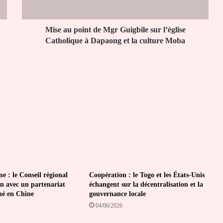
l’église
Catholique
à
Mise au point de Mgr Guigbile sur l’église
Dapaong
Catholique à Dapaong et la culture Moba
et
la
culture
Moba
e : le Conseil régional
Coopération : le Togo et les États-Unis
on avec un partenariat
échangent sur la décentralisation et la
gné en Chine
gouvernance locale
04/06/2026