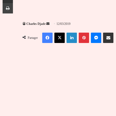
Imprimer
Envoyer
Charles Djade
12/03/2019
un
Facebook
X
Linkedin
Pinterest
Messenger
Partag
courriel
Partager