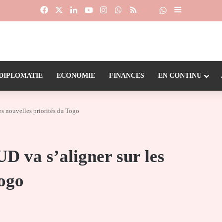
Facebook
X
Linkedin
YouTube
Instagram
WhatsApp
RSS
Suivre la chaîne
Dailymotion
Sidebar (barr
DIPLOMATIE
ECONOMIE
FINANCES
EN CONTINU
s nouvelles priorités du Togo
 va s’aligner sur les
Togo