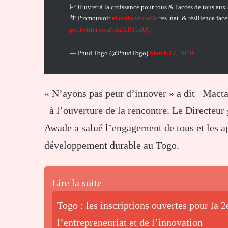
📈 Œuvrer à la croissance pour tous & l'accès de tous aux 
🌴 Promouvoir
#Gestiondurable
res. nat. & résilience fac
pic.twitter.com/cqZU8T1dQ6
— Pnud Togo (@PnudTogo)
March 12, 2019
« N’ayons pas peur d’innover » a dit Macta
à l’ouverture de la rencontre. Le Directeur 
Awade a salué l’engagement de tous et les 
développement durable au Togo.
Lire la suite
Togo : les inscriptions ouvertes pour la 2
l’entrepreneuriat et de l’innovation