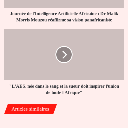
Malik
Morris
Mouzou
Journée de l'Intelligence Artificielle Africaine : Dr Malik
réaffirme
Morris Mouzou réaffirme sa vision panafricaniste
sa
vision
"L'AES,
panafricaniste
née
dans
le
sang
et
la
sueur
doit
inspirer
"L'AES, née dans le sang et la sueur doit inspirer l'union
l'union
de toute l'Afrique"
de
toute
Articles similaires
l'Afrique"