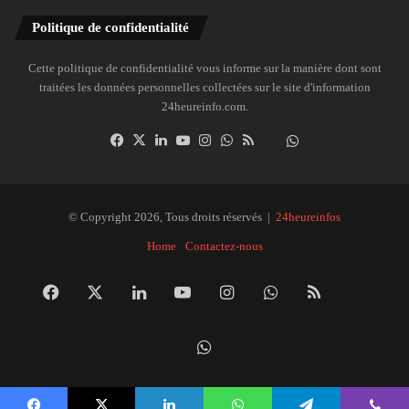
Politique de confidentialité
Cette politique de confidentialité vous informe sur la manière dont sont
traitées les données personnelles collectées sur le site d'information
24heureinfo.com.
Facebook
X
Linkedin
YouTube
Instagram
WhatsApp
RSS
Dailymotion
Suivre
la
chaîne
24heureinfo
© Copyright 2026, Tous droits réservés |
24heureinfos
sur
Home
Contactez-nous
WhatsApp
Facebook
X
Linkedin
YouTube
Instagram
WhatsApp
RSS
Dai
Suivre
la