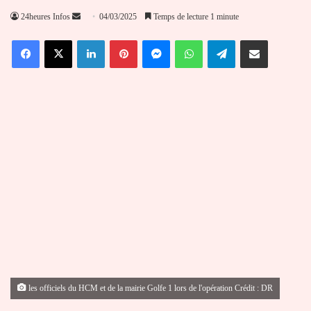
Envoyer
24heures Infos
04/03/2025
Temps de lecture 1 minute
un
Facebook
X
Linkedin
Pinterest
Messenger
WhatsApp
Telegram
Partager par email
courriel
les officiels du HCM et de la mairie Golfe 1 lors de l'opération Crédit : DR