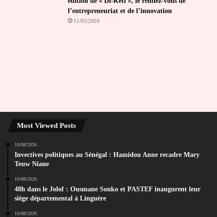
édition de « Di-Kéti », le rendez-vous de
l’entrepreneuriat et de l’innovation
11/05/2026
Most Viewed Posts
10/08/2026
Invectives politiques au Sénégal : Hamidou Anne recadre Mary
Teuw Niane
10/08/2026
48h dans le Jolof : Ousmane Sonko et PASTEF inaugurent leur
siège départemental à Linguère
10/08/2026