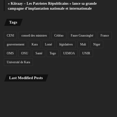
« Kiiraay – Les Patriotes Républicains » lance sa grande
campagne d’implantation nationale et internationale
Tags
CENI
conseil des ministres
Cédéao
Faure Gnassingbé
France
gouvernement
Kara
Lomé
législatives
Mali
Niger
OMS
ONU
Santé
Togo
UEMOA
UNIR
Université de Kara
Last Modified Posts