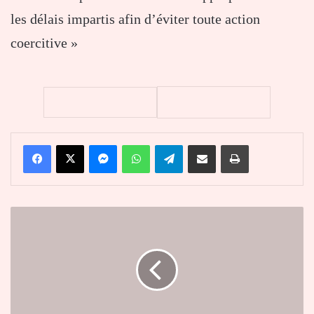
les délais impartis afin d’éviter toute action
coercitive »
Facebook
X
Messenger
WhatsApp
Telegram
Partager par email
Imprimer
Journée
de
l'Intelligence
Artificielle
Africaine
:
Dr