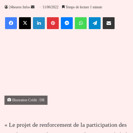
Envoyer
24heures Infos
11/06/2022
Temps de lecture 1 minute
un
Facebook
X
Linkedin
Pinterest
Messenger
WhatsApp
Telegram
Partager par email
courriel
Illustration Crédit : DR
« Le projet de renforcement de la participation des