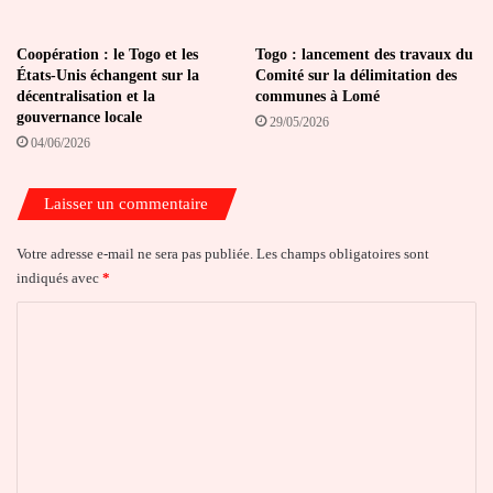
Coopération : le Togo et les
Togo : lancement des travaux du
États-Unis échangent sur la
Comité sur la délimitation des
décentralisation et la
communes à Lomé
gouvernance locale
29/05/2026
04/06/2026
Laisser un commentaire
Votre adresse e-mail ne sera pas publiée.
Les champs obligatoires sont
indiqués avec
*
C
o
m
m
e
n