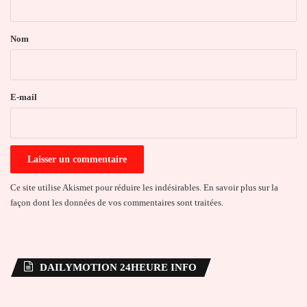
t
a
Nom
i
r
e
E-mail
*
Ce site utilise Akismet pour réduire les indésirables.
En savoir plus sur la
façon dont les données de vos commentaires sont traitées
.
DAILYMOTION 24HEURE INFO