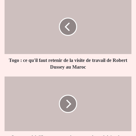
Togo
:
ce
qu'il
faut
retenir
de
la
visite
de
Togo : ce qu'il faut retenir de la visite de travail de Robert
travail
Dussey au Maroc
de
Robert
Le
Dussey
potentiel
au
d'Internet
Maroc
reste
largement
inexploité,
selon
l'UIT