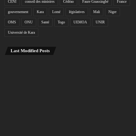
CENI
conseil des ministres
Cédéao
Faure Gnassingbé
France
gouvernement
Kara
Lomé
législatives
Mali
Niger
OMS
ONU
Santé
Togo
UEMOA
UNIR
Université de Kara
Last Modified Posts