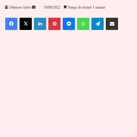
Envoyer
24heures Infos
19/09/2022
Temps de lecture 1 minute
un
Facebook
X
Linkedin
Pinterest
Messenger
WhatsApp
Telegram
Partager par email
courriel