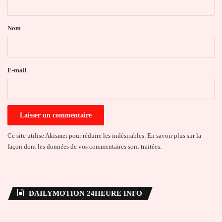
t
a
Nom
i
r
e
E-mail
*
Ce site utilise Akismet pour réduire les indésirables.
En savoir plus sur la
façon dont les données de vos commentaires sont traitées
.
DAILYMOTION 24HEURE INFO