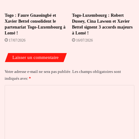
Togo : Faure Gnassingbé et
Togo-Luxembourg : Robert
Xavier Bettel consolident le
Dussey, Cina Lawson et Xavier
partenariat Togo-Luxembourg à
Bettel signent 3 accords majeurs
Lomé !
à Lomé !
17/07/2026
16/07/2026
Laisser un commentaire
Votre adresse e-mail ne sera pas publiée.
Les champs obligatoires sont
indiqués avec
*
C
o
m
m
e
n