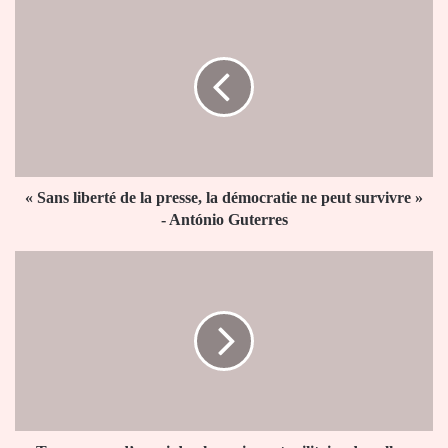
«
Sans
liberté
de
la
presse,
la
démocratie
ne
peut
« Sans liberté de la presse, la démocratie ne peut survivre »
survivre
- António Guterres
»
-
Togo
António
:
Guterres
coup
d’envoi
du
championnat
militaire
de
volley-