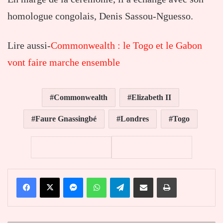
homologue congolais, Denis Sassou-Nguesso.
Lire aussi-
Commonwealth : le Togo et le Gabon
vont faire marche ensemble
Commonwealth
Elizabeth II
Faure Gnassingbé
Londres
Togo
Facebook
X
Messenger
WhatsApp
Telegram
Partager par email
Imprimer