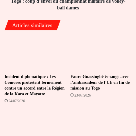
ball
Togo : coup d’envoi du championnat militaire de volley-
dames
ball dames
Articles similaires
Incident diplomatique : Les
Faure Gnassingbé échange avec
Comores protestent fermement
l’ambassadeur de l’UE en fin de
contre un accord entre la Région
mission au Togo
de la Kara et Mayotte
23/07/2026
24/07/2026