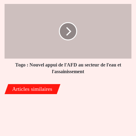
Satchi
Togo
:
Nouvel
appui
de
l'AFD
au
secteur
de
l'eau
Togo : Nouvel appui de l'AFD au secteur de l'eau et
et
l'assainissement
l'assainissement
Articles similaires