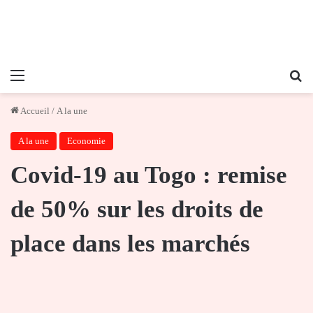
Menu
Re
Accueil
/
A la une
A la une
Economie
Covid-19 au Togo : remise
de 50% sur les droits de
place dans les marchés