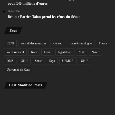
pour 140 millions d’euros
06/08/2026
Bénin : Patrice Talon prend les rênes du Sénat
Tags
CENI
conseil des ministres
Cédéao
Faure Gnassingbé
France
gouvernement
Kara
Lomé
législatives
Mali
Niger
OMS
ONU
Santé
Togo
UEMOA
UNIR
Université de Kara
Last Modified Posts