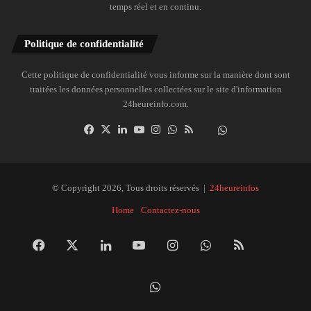
temps réel et en continu.
Politique de confidentialité
Cette politique de confidentialité vous informe sur la manière dont sont
traitées les données personnelles collectées sur le site d'information
24heureinfo.com.
Facebook
X
Linkedin
YouTube
Instagram
WhatsApp
RSS
Dailymotion
Suivre
la
chaîne
24heureinfo
© Copyright 2026, Tous droits réservés |
24heureinfos
sur
Home
Contactez-nous
WhatsApp
Facebook
X
Linkedin
YouTube
Instagram
WhatsApp
RSS
Dai
Suivre