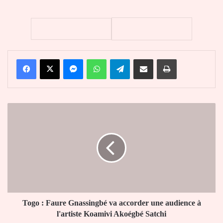
Facebook
X
Messenger
WhatsApp
Telegram
Partager par email
Imprimer
Togo
:
Faure
Gnassingbé
va
accorder
une
audience
à
l'artiste
Togo : Faure Gnassingbé va accorder une audience à
Koamivi
l'artiste Koamivi Akoégbé Satchi
Akoégbé