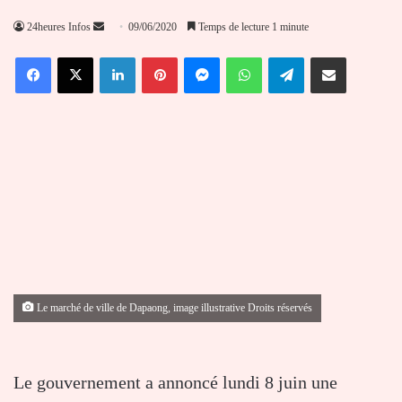
Envoyer
24heures Infos
09/06/2020
Temps de lecture 1 minute
un
Facebook
X
Linkedin
Pinterest
Messenger
WhatsApp
Telegram
Partager par email
courriel
Le marché de ville de Dapaong, image illustrative Droits réservés
Le gouvernement a annoncé lundi 8 juin une