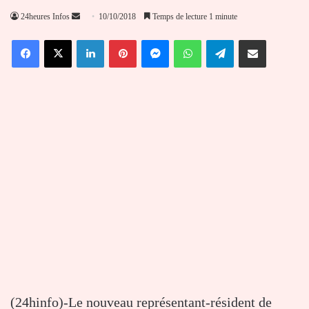
Envoyer
24heures Infos
10/10/2018
Temps de lecture 1 minute
un
Facebook
X
Linkedin
Pinterest
Messenger
WhatsApp
Telegram
Partager par email
courriel
(24hinfo)-Le nouveau représentant-résident de