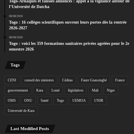
Togo-Arnaques et fausses annonces : appel à la vigilance autour de
l’Université de Datcha
08/08/2026
Togo : 16 collèges scientifiques ouvrent leurs portes dès la rentrée
2026-2027
08/08/2026
Togo : voici les 359 formations sanitaires privées agréées pour le 2e
semestre 2026
Tags
CENI
conseil des ministres
Cédéao
Faure Gnassingbé
France
gouvernement
Kara
Lomé
législatives
Mali
Niger
OMS
ONU
Santé
Togo
UEMOA
UNIR
Université de Kara
Last Modified Posts