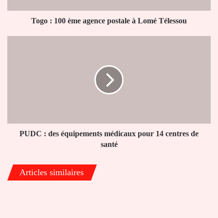
Télessou
Togo : 100 ème agence postale à Lomé Télessou
PUDC
:
des
équipements
médicaux
pour
14
centres
de
santé
PUDC : des équipements médicaux pour 14 centres de
santé
Articles similaires