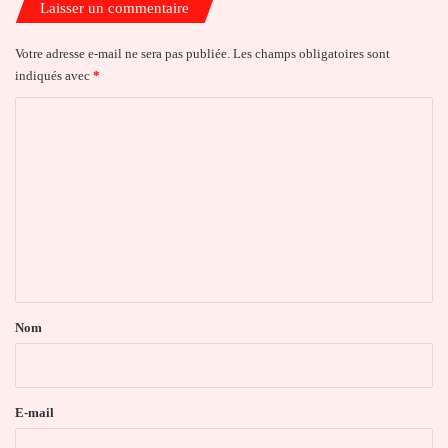
Laisser un commentaire
Votre adresse e-mail ne sera pas publiée.
Les champs obligatoires sont
indiqués avec
*
C
o
m
m
e
n
t
a
Nom
i
r
e
E-mail
*