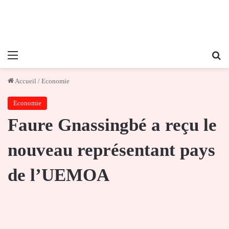
Menu
Re
Accueil
/
Economie
Economie
Faure Gnassingbé a reçu le
nouveau représentant pays
de l’UEMOA