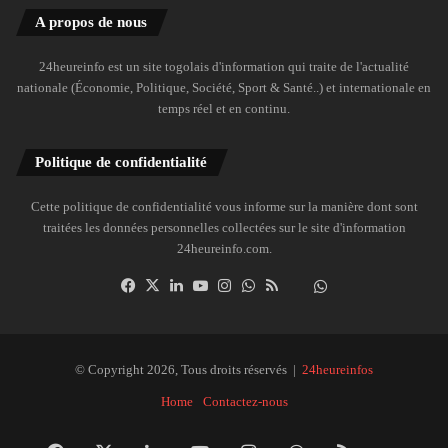
A propos de nous
24heureinfo est un site togolais d'information qui traite de l'actualité
nationale (Économie, Politique, Société, Sport & Santé..) et internationale en
temps réel et en continu.
Politique de confidentialité
Cette politique de confidentialité vous informe sur la manière dont sont
traitées les données personnelles collectées sur le site d'information
24heureinfo.com.
Facebook
X
Linkedin
YouTube
Instagram
WhatsApp
RSS
Dailymotion
Suivre
la
chaîne
24heureinfo
© Copyright 2026, Tous droits réservés |
24heureinfos
sur
Home
Contactez-nous
WhatsApp