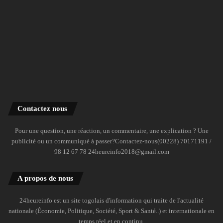
Contactez nous
Pour une question, une réaction, un commentaire, une explication ? Une
publicité ou un communiqué à passer?Contactez-nous(00228) 70171191 /
98 12 67 78 24heureinfo2018@gmail.com
A propos de nous
24heureinfo est un site togolais d'information qui traite de l'actualité
nationale (Économie, Politique, Société, Sport & Santé..) et internationale en
temps réel et en continu.