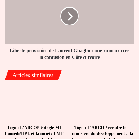
de
Laurent
Gbagbo
:
une
rumeur
crée
la
Liberté provisoire de Laurent Gbagbo : une rumeur crée
confusion
la confusion en Côte d’Ivoire
en
Côte
Articles similaires
d’Ivoire
Togo : L’ARCOP épingle MI
Togo : L’ARCOP recadre le
Conseils/HPL et la société EMT
ministère du développement à la