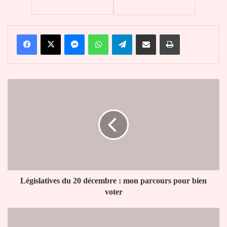
Facebook
X
Messenger
WhatsApp
Telegram
Partager par email
Imprimer
Législatives
du
20
décembre
:
mon
parcours
pour
bien
voter
Législatives du 20 décembre : mon parcours pour bien
voter
Liberté
provisoire