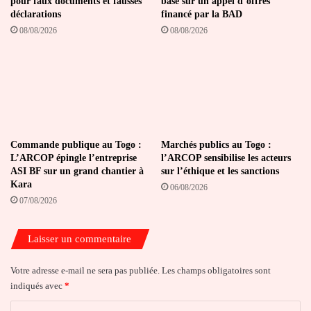
pour faux documents et fausses
base sur un appel d’offres
déclarations
financé par la BAD
08/08/2026
08/08/2026
Commande publique au Togo :
Marchés publics au Togo :
L’ARCOP épingle l’entreprise
l’ARCOP sensibilise les acteurs
ASI BF sur un grand chantier à
sur l’éthique et les sanctions
Kara
06/08/2026
07/08/2026
Laisser un commentaire
Votre adresse e-mail ne sera pas publiée.
Les champs obligatoires sont
indiqués avec
*
C