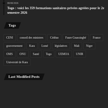
08/08/2026
Togo : voici les 359 formations sanitaires privées agréées pour le 2e
semestre 2026
Tags
CENI
conseil des ministres
Cédéao
Faure Gnassingbé
France
gouvernement
Kara
Lomé
législatives
Mali
Niger
OMS
ONU
Santé
Togo
UEMOA
UNIR
Université de Kara
Last Modified Posts