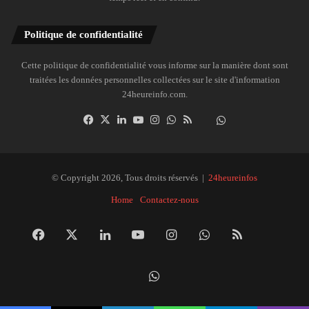
Politique de confidentialité
Cette politique de confidentialité vous informe sur la manière dont sont
traitées les données personnelles collectées sur le site d'information
24heureinfo.com.
Facebook
X
Linkedin
YouTube
Instagram
WhatsApp
RSS
Dailymotion
Suivre
la
chaîne
24heureinfo
© Copyright 2026, Tous droits réservés |
24heureinfos
sur
Home
Contactez-nous
WhatsApp
Facebook
X
Linkedin
YouTube
Instagram
WhatsApp
RSS
Dai
Suivre
la