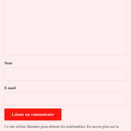
o
m
m
e
n
t
a
Nom
i
r
e
E-mail
*
Ce site utilise Akismet pour réduire les indésirables.
En savoir plus sur la