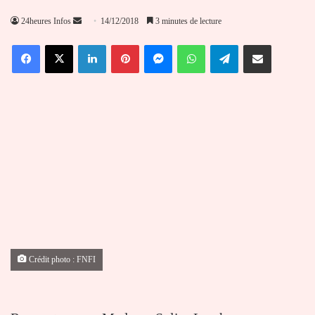
Envoyer
24heures Infos
14/12/2018
3 minutes de lecture
un
Facebook
X
Linkedin
Pinterest
Messenger
WhatsApp
Telegram
Partager par email
courriel
Crédit photo : FNFI