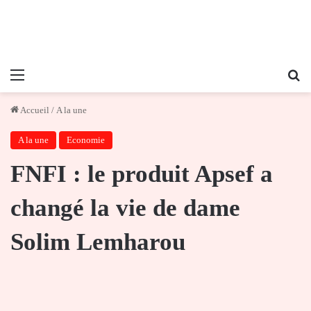
Menu
Re
Accueil
/
A la une
A la une
Economie
FNFI : le produit Apsef a
changé la vie de dame
Solim Lemharou