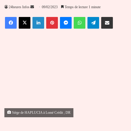
Envoyer
24heures Infos
09/02/2023
Temps de lecture 1 minute
un
Facebook
X
Linkedin
Pinterest
Messenger
WhatsApp
Telegram
Partager par email
courriel
Siège de HAPLUCIA à Lomé Crédit ; DR