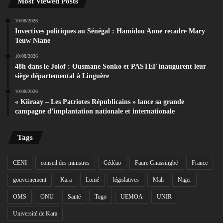
Most Viewed Posts
10/08/2026
Invectives politiques au Sénégal : Hamidou Anne recadre Mary
Teuw Niane
10/08/2026
48h dans le Jolof : Ousmane Sonko et PASTEF inaugurent leur
siège départemental à Linguère
10/08/2026
« Kiiraay – Les Patriotes Républicains » lance sa grande
campagne d’implantation nationale et internationale
Tags
CENI
conseil des ministres
Cédéao
Faure Gnassingbé
France
gouvernement
Kara
Lomé
législatives
Mali
Niger
OMS
ONU
Santé
Togo
UEMOA
UNIR
Université de Kara