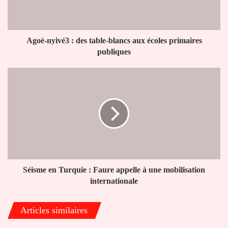
aux
écoles
primaires
publiques
Agoè-nyivé3 : des table-blancs aux écoles primaires
publiques
Séisme
en
Turquie
:
Faure
appelle
à
une
mobilisation
internationale
Séisme en Turquie : Faure appelle à une mobilisation
internationale
Articles similaires