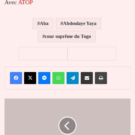
Avec
ATOP
Aba
Abdoulaye Yaya
cour suprême du Togo
Facebook
X
Messenger
WhatsApp
Telegram
Partager par email
Imprimer
Agoè-
nyivé3
:
des
table-
blancs