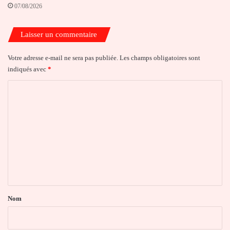
07/08/2026
Laisser un commentaire
Votre adresse e-mail ne sera pas publiée.
Les champs obligatoires sont
indiqués avec
*
C
o
m
m
e
n
t
a
Nom
i
r