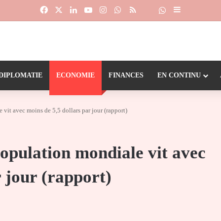
Facebook
X
Linkedin
YouTube
Instagram
WhatsApp
RSS
Suivre la chaîne
Dailymotion
Sidebar (barr
DIPLOMATIE
ECONOMIE
FINANCES
EN CONTINU
 vit avec moins de 5,5 dollars par jour (rapport)
population mondiale vit avec
r jour (rapport)