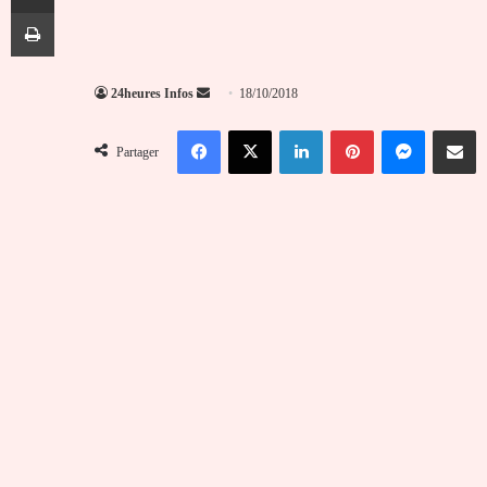
Imprimer
Envoyer
24heures Infos
18/10/2018
un
Facebook
X
Linkedin
Pinterest
Messenger
Partag
courriel
Partager