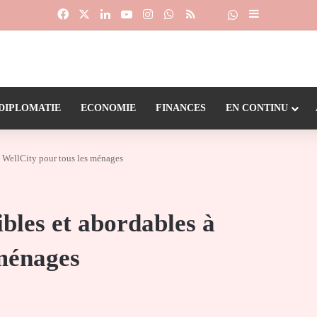
Facebook
X
Linkedin
YouTube
Instagram
WhatsApp
RSS
Suivre la chaîne
Dailymotion
Sidebar (barr
DIPLOMATIE
ECONOMIE
FINANCES
EN CONTINU
à WellCity pour tous les ménages
ibles et abordables à
 ménages