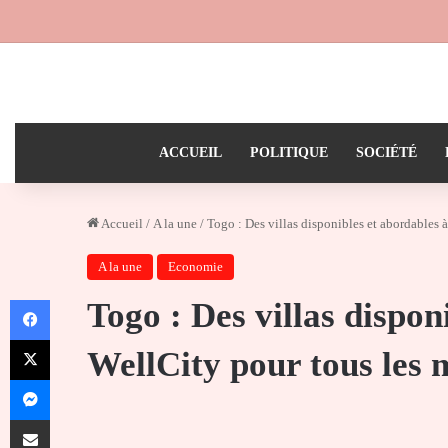
ACCUEIL
POLITIQUE
SOCIÉTÉ
Accueil
/
A la une
/
Togo : Des villas disponibles et abordables 
A la une
Economie
Facebook
Togo : Des villas dispon
X
WellCity pour tous les
Messenger
Partager par email