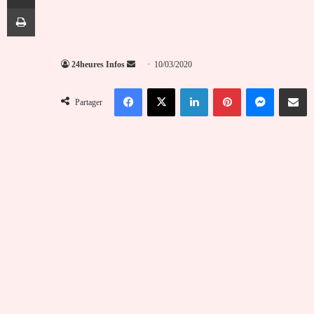
Imprimer
Envoyer
24heures Infos
10/03/2020
un
Facebook
X
Linkedin
Pinterest
Messenger
Partag
courriel
Partager