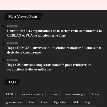
Most Viewed Posts
05/08/2026
Constitution : 43 organisations de la société civile demandent à la
CEDEAO et l’UA de sanctionner le Togo
05/08/2026
Togo / UEMOA : ouverture d’un séminaire majeur à Lomé sur le
droit de la concurrence
05/08/2026
Togo : 28 nouveaux magistrats nommés pour renforcer les
juridictions civiles et militaires
Tags
CENI
conseil des ministres
Cédéao
Faure Gnassingbé
France
gouvernement
Kara
Lomé
législatives
Mali
Niger