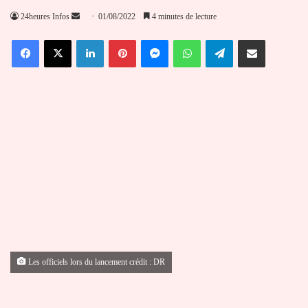
Envoyer
24heures Infos
01/08/2022
4 minutes de lecture
un
Facebook
X
Linkedin
Pinterest
Messenger
WhatsApp
Telegram
Partager par email
courriel
Les officiels lors du lancement crédit : DR