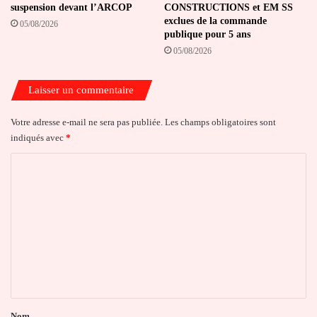
suspension devant l’ARCOP
CONSTRUCTIONS et EM SS
exclues de la commande
05/08/2026
publique pour 5 ans
05/08/2026
Laisser un commentaire
Votre adresse e-mail ne sera pas publiée.
Les champs obligatoires sont
indiqués avec
*
C
o
m
m
e
n
t
a
Nom