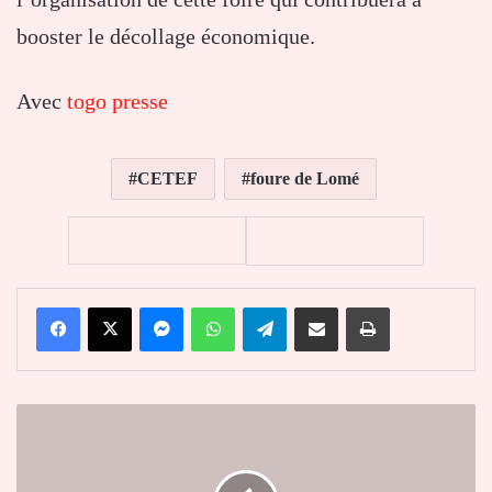
booster le décollage économique.
Avec
togo presse
CETEF
foure de Lomé
Facebook
X
Messenger
WhatsApp
Telegram
Partager par email
Imprimer
Togo
:
le
village