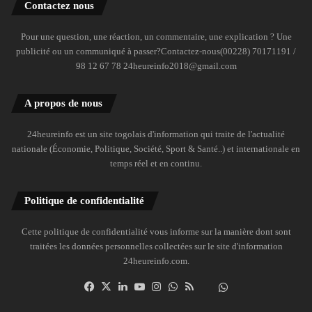
Contactez nous
Pour une question, une réaction, un commentaire, une explication ? Une
publicité ou un communiqué à passer?Contactez-nous(00228) 70171191 /
98 12 67 78 24heureinfo2018@gmail.com
A propos de nous
24heureinfo est un site togolais d'information qui traite de l'actualité
nationale (Économie, Politique, Société, Sport & Santé..) et internationale en
temps réel et en continu.
Politique de confidentialité
Cette politique de confidentialité vous informe sur la manière dont sont
traitées les données personnelles collectées sur le site d'information
24heureinfo.com.
Facebook
X
Linkedin
YouTube
Instagram
WhatsApp
RSS
Dailymotion
Suivre
la