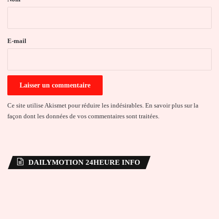
i
r
e
E-mail
*
Ce site utilise Akismet pour réduire les indésirables.
En savoir plus sur la
façon dont les données de vos commentaires sont traitées
.
DAILYMOTION 24HEURE INFO