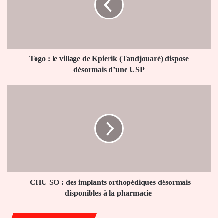
de
Kpierik
(Tandjouaré)
dispose
désormais
d’une
Togo : le village de Kpierik (Tandjouaré) dispose
USP
désormais d’une USP
CHU
SO
:
des
implants
orthopédiques
désormais
disponibles
à
la
CHU SO : des implants orthopédiques désormais
pharmacie
disponibles à la pharmacie