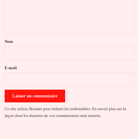
m
e
n
t
a
Nom
i
r
e
E-mail
*
Ce site utilise Akismet pour réduire les indésirables.
En savoir plus sur la
façon dont les données de vos commentaires sont traitées
.