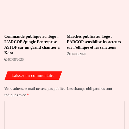
Commande publique au Togo :
Marchés publics au Togo :
L’ARCOP épingle l’entreprise
l’ARCOP sensibilise les acteurs
ASI BF sur un grand chantier à
sur l’éthique et les sanctions
Kara
06/08/2026
07/08/2026
Laisser un commentaire
Votre adresse e-mail ne sera pas publiée.
Les champs obligatoires sont
indiqués avec
*
C
o
m