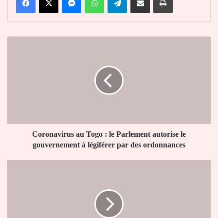
Coronavirus
au
Togo
:
le
Parlement
autorise
le
gouvernement
à
Coronavirus au Togo : le Parlement autorise le
légiférer
gouvernement à légiférer par des ordonnances
par
des
Ihou
ordonnances
Wateba
propose
un
plan
de