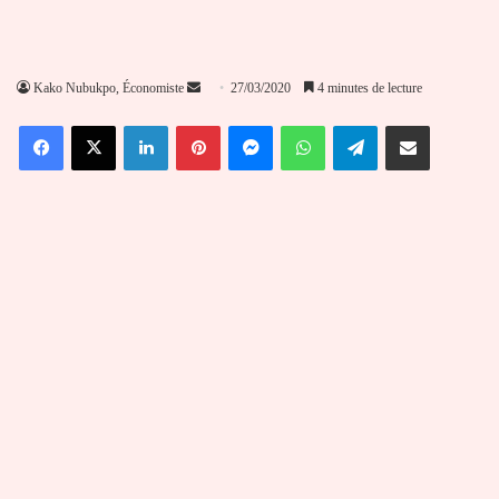
Envoyer
Kako Nubukpo, Économiste
27/03/2020
4 minutes de lecture
un
Facebook
X
Linkedin
Pinterest
Messenger
WhatsApp
Telegram
Partager par email
courriel