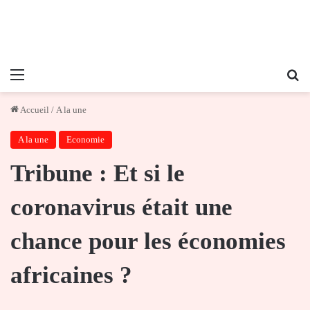
Menu
Re
Accueil
/
A la une
A la une
Economie
Tribune : Et si le
coronavirus était une
chance pour les économies
africaines ?