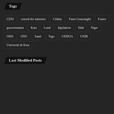
Tags
CENI
conseil des ministres
Cédéao
Faure Gnassingbé
France
gouvernement
Kara
Lomé
législatives
Mali
Niger
OMS
ONU
Santé
Togo
UEMOA
UNIR
Université de Kara
Last Modified Posts