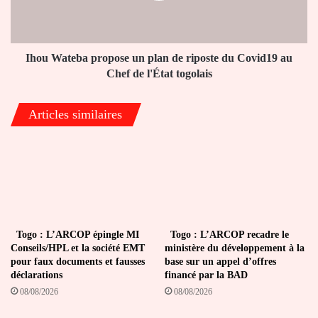
riposte
du
Covid19
au
Ihou Wateba propose un plan de riposte du Covid19 au
Chef
Chef de l'État togolais
de
l'État
Articles similaires
togolais
Togo : L’ARCOP épingle MI
Togo : L’ARCOP recadre le
Conseils/HPL et la société EMT
ministère du développement à la
pour faux documents et fausses
base sur un appel d’offres
déclarations
financé par la BAD
08/08/2026
08/08/2026