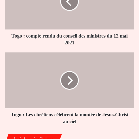
du
conseil
des
ministres
du
12
Togo : compte rendu du conseil des ministres du 12 mai
mai
2021
2021
Togo
:
Les
chrétiens
célèbrent
la
montée
de
Jésus-
Christ
Togo : Les chrétiens célèbrent la montée de Jésus-Christ
au
au ciel
ciel