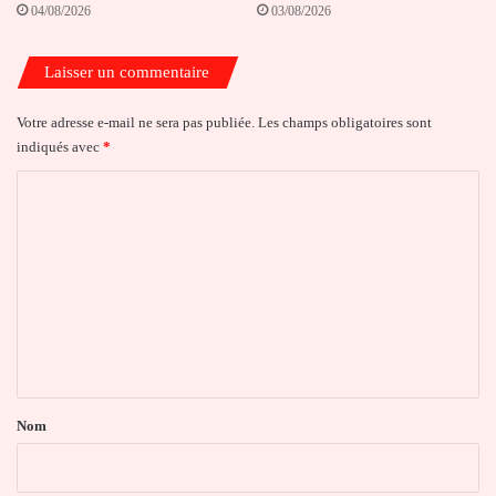
04/08/2026
03/08/2026
Laisser un commentaire
Votre adresse e-mail ne sera pas publiée.
Les champs obligatoires sont
indiqués avec
*
C
o
m
m
e
n
t
a
Nom
i
r