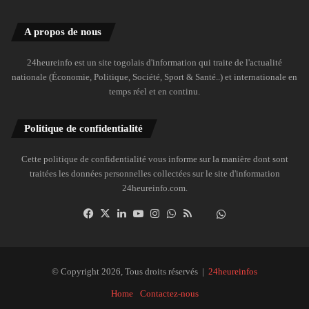
A propos de nous
24heureinfo est un site togolais d'information qui traite de l'actualité
nationale (Économie, Politique, Société, Sport & Santé..) et internationale en
temps réel et en continu.
Politique de confidentialité
Cette politique de confidentialité vous informe sur la manière dont sont
traitées les données personnelles collectées sur le site d'information
24heureinfo.com.
Facebook
X
Linkedin
YouTube
Instagram
WhatsApp
RSS
Dailymotion
Suivre
la
chaîne
24heureinfo
© Copyright 2026, Tous droits réservés |
24heureinfos
sur
Home
Contactez-nous
WhatsApp