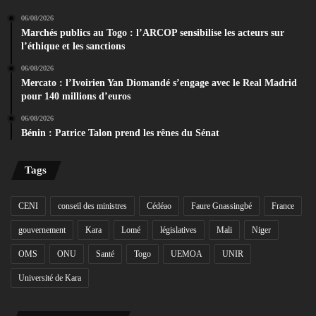
06/08/2026
Marchés publics au Togo : l’ARCOP sensibilise les acteurs sur
l’éthique et les sanctions
06/08/2026
Mercato : l’Ivoirien Yan Diomandé s’engage avec le Real Madrid
pour 140 millions d’euros
06/08/2026
Bénin : Patrice Talon prend les rênes du Sénat
Tags
CENI
conseil des ministres
Cédéao
Faure Gnassingbé
France
gouvernement
Kara
Lomé
législatives
Mali
Niger
OMS
ONU
Santé
Togo
UEMOA
UNIR
Université de Kara