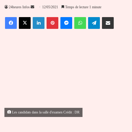
Envoyer
24heures Infos
12/05/2021
Temps de lecture 1 minute
un
Facebook
X
Linkedin
Pinterest
Messenger
WhatsApp
Telegram
Partager par email
courriel
Les candidats dans la salle d'examen Crédit : DR