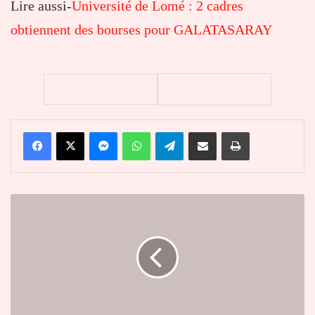
Lire aussi-
Université de Lomé : 2 cadres
obtiennent des bourses pour GALATASARAY
Facebook
X
Messenger
WhatsApp
Telegram
Partager par email
Imprimer
France
–
Réouverture
de
Notre-
Dame
:
Donald