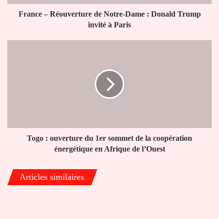
Trump
invité
France – Réouverture de Notre-Dame : Donald Trump
à
invité à Paris
Paris
Togo
:
ouverture
du
1er
sommet
de
la
coopération
énergétique
Togo : ouverture du 1er sommet de la coopération
en
énergétique en Afrique de l’Ouest
Afrique
de
Articles similaires
l’Ouest