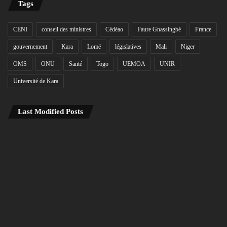
Tags
CENI
conseil des ministres
Cédéao
Faure Gnassingbé
France
gouvernement
Kara
Lomé
législatives
Mali
Niger
OMS
ONU
Santé
Togo
UEMOA
UNIR
Université de Kara
Last Modified Posts