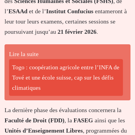
des
Sciences Humaines et Sociales (FSHS)
, de
l’
ESAAd
et de l’
Institut Confucius
entameront à
leur tour leurs examens, certaines sessions se
poursuivant jusqu’au
21 février 2026
.
Lire la suite
Togo : coopération agricole entre l’INFA de
Tové et une école suisse, cap sur les défis
climatiques
La dernière phase des évaluations concernera la
Faculté de Droit (FDD)
, la
FASEG
ainsi que les
Unités d’Enseignement Libres
, programmées du