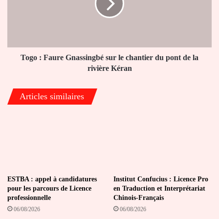
sur
le
chantier
du
pont
de
Togo : Faure Gnassingbé sur le chantier du pont de la
la
rivière Kéran
rivière
Kéran
Articles similaires
ESTBA : appel à candidatures
Institut Confucius : Licence Pro
pour les parcours de Licence
en Traduction et Interprétariat
professionnelle
Chinois-Français
06/08/2026
06/08/2026