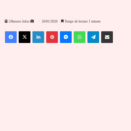
Envoyer
24heures Infos
26/01/2026
Temps de lecture 1 minute
un
Facebook
X
Linkedin
Pinterest
Messenger
WhatsApp
Telegram
Partager par email
courriel