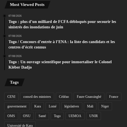
Most Viewed Posts
07/08/2026
Togo : plus d’un milliard de FCFA débloqués pour secourir les
sinistrés des inondations de juin
07/08/2026
Togo / Concours d’entrée à l’ENA : la liste des candidats et les
centres d’écrit connus
07/08/2026
Togo : Un ouvrage scientifique pour immortaliser le Colonel
Kléber Dadjo
Tags
CENI
conseil des ministres
Cédéao
Faure Gnassingbé
France
gouvernement
Kara
Lomé
législatives
Mali
Niger
OMS
ONU
Santé
Togo
UEMOA
UNIR
Université de Kara