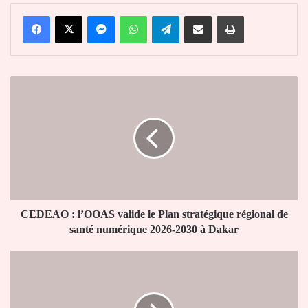
Facebook
X
Messenger
WhatsApp
Telegram
Partager par email
Imprimer
CEDEAO
:
l’OOAS
valide
le
Plan
stratégique
régional
de
santé
CEDEAO : l’OOAS valide le Plan stratégique régional de
numérique
santé numérique 2026-2030 à Dakar
2026-
2030
Togo
à
:
Dakar
Faure
Gnassingbé