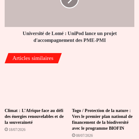
UniPod
lance
un
projet
d'accompagnement
des
Université de Lomé : UniPod lance un projet
PME-
d'accompagnement des PME-PMI
PMI
Articles similaires
Climat : L’Afrique face au défi
Togo / Protection de la nature :
des énergies renouvelables et de
Vers le premier plan national de
la souveraineté
financement de la biodiversité
avec le programme BIOFIN
18/07/2026
08/07/2026