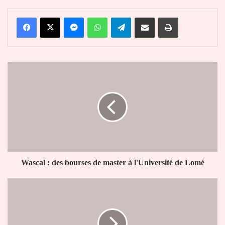
Facebook
X
Messenger
WhatsApp
Telegram
Partager par email
Imprimer
Wascal
:
des
bourses
de
master
à
l'Université
de
Lomé
Wascal : des bourses de master à l'Université de Lomé
Université
de
Lomé
: