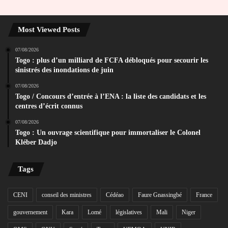
Most Viewed Posts
07/08/2026
Togo : plus d’un milliard de FCFA débloqués pour secourir les
sinistrés des inondations de juin
07/08/2026
Togo / Concours d’entrée à l’ENA : la liste des candidats et les
centres d’écrit connus
07/08/2026
Togo : Un ouvrage scientifique pour immortaliser le Colonel
Kléber Dadjo
Tags
CENI
conseil des ministres
Cédéao
Faure Gnassingbé
France
gouvernement
Kara
Lomé
législatives
Mali
Niger