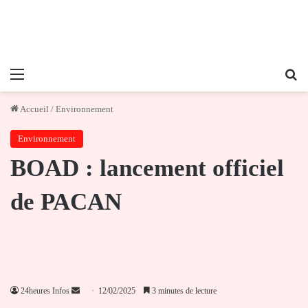
Menu
Re
Accueil
/
Environnement
Environnement
BOAD : lancement officiel
de PACAN
Envoyer
24heures Infos
12/02/2025
3 minutes de lecture
un