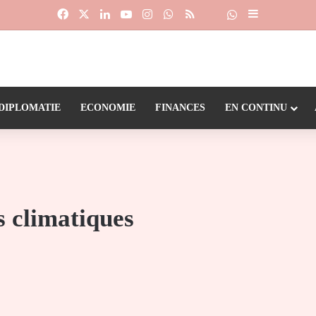
Facebook
X
Linkedin
YouTube
Instagram
WhatsApp
RSS
Suivre la chaîne
Dailymotion
Sidebar (barr
DIPLOMATIE
ECONOMIE
FINANCES
EN CONTINU
s climatiques