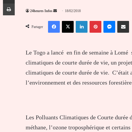
Imprimer
Envoyer
24heures Infos
18/02/2018
un
Facebook
X
Linkedin
Pinterest
Messenger
Partag
courriel
Partager
Le Togo a lancé en fin de semaine à Lomé s
climatiques de courte durée de vie, un projet
climatiques de courte durée de vie. C’était 
l’environnement et des ressources forestièr
Les Polluants Climatiques de Courte durée d
méthane, l’ozone troposphérique et certains