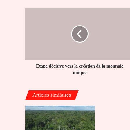
Etape
décisive
vers
la
création
de
la
monnaie
unique
Etape décisive vers la création de la monnaie
unique
Articles similaires