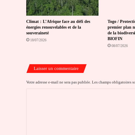
Climat : L’Afrique face au défi des
Togo / Protecti
énergies renouvelables et de la
premier plan n
souveraineté
de la biodiver
BIOFIN
18/07/2026
08/07/2026
Laisser un commentaire
Votre adresse e-mail ne sera pas publiée.
Les champs obligatoires s
C
o
m
m
e