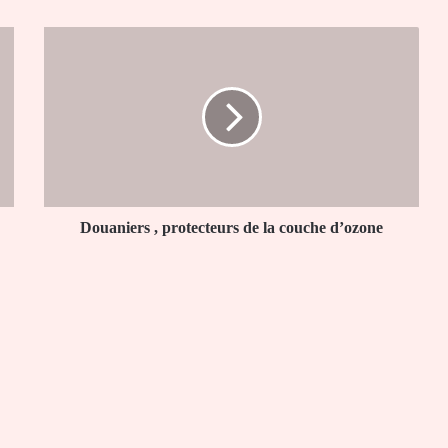
Douaniers
,
protecteurs
de
la
couche
d’ozone
Douaniers , protecteurs de la couche d’ozone