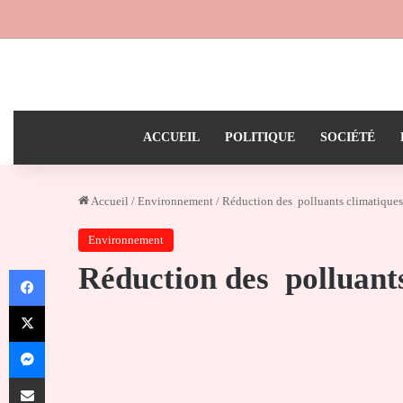
ACCUEIL
POLITIQUE
SOCIÉTÉ
Accueil
/
Environnement
/
Réduction des polluants climatiques
Environnement
Réduction des polluant
Facebook
X
Messenger
Partager par email