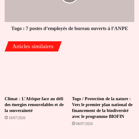
de
bureau
ouverts
à
l’ANPE
Togo : 7 postes d’employés de bureau ouverts à l’ANPE
Articles similaires
Climat : L’Afrique face au défi
Togo / Protection de la nature :
des énergies renouvelables et de
Vers le premier plan national de
la souveraineté
financement de la biodiversité
avec le programme BIOFIN
18/07/2026
08/07/2026