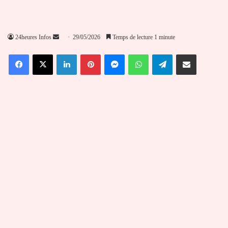
Envoyer
24heures Infos
29/05/2026
Temps de lecture 1 minute
un
Facebook
X
Linkedin
Pinterest
Messenger
WhatsApp
Telegram
Partager par email
courriel