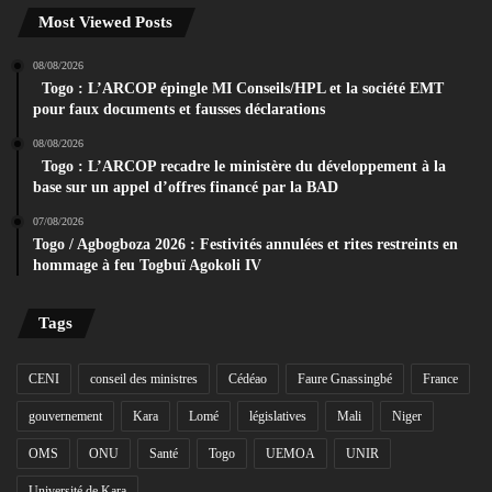
Most Viewed Posts
08/08/2026
Togo : L’ARCOP épingle MI Conseils/HPL et la société EMT
pour faux documents et fausses déclarations
08/08/2026
Togo : L’ARCOP recadre le ministère du développement à la
base sur un appel d’offres financé par la BAD
07/08/2026
Togo / Agbogboza 2026 : Festivités annulées et rites restreints en
hommage à feu Togbuï Agokoli IV
Tags
CENI
conseil des ministres
Cédéao
Faure Gnassingbé
France
gouvernement
Kara
Lomé
législatives
Mali
Niger
OMS
ONU
Santé
Togo
UEMOA
UNIR
Université de Kara