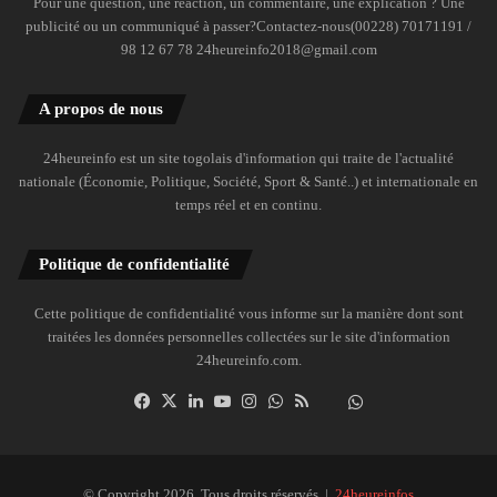
Pour une question, une réaction, un commentaire, une explication ? Une
publicité ou un communiqué à passer?Contactez-nous(00228) 70171191 /
98 12 67 78 24heureinfo2018@gmail.com
A propos de nous
24heureinfo est un site togolais d'information qui traite de l'actualité
nationale (Économie, Politique, Société, Sport & Santé..) et internationale en
temps réel et en continu.
Politique de confidentialité
Cette politique de confidentialité vous informe sur la manière dont sont
traitées les données personnelles collectées sur le site d'information
24heureinfo.com.
Facebook
X
Linkedin
YouTube
Instagram
WhatsApp
RSS
Dailymotion
Suivre
la
chaîne
24heureinfo
© Copyright 2026, Tous droits réservés |
24heureinfos