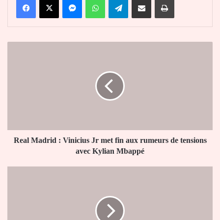
Real
Madrid
:
Vinicius
Jr
met
fin
aux
rumeurs
de
Real Madrid : Vinicius Jr met fin aux rumeurs de tensions
tensions
avec Kylian Mbappé
avec
Kylian
Togo
Mbappé
:
7
postes
d’employés