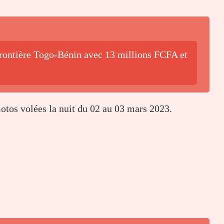
frontière Togo-Bénin avec 13 millions FCFA et
tos volées la nuit du 02 au 03 mars 2023.