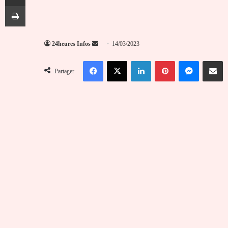
Imprimer
Envoyer
24heures Infos
14/03/2023
un
Facebook
X
Linkedin
Pinterest
Messenger
Partag
courriel
Partager