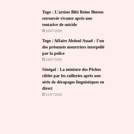
Togo : L’artiste Bibi Reine Bintou
retrouvée vivante après une
tentative de suicide
26/07/2026
Togo / Affaire Abdoul Assad : l’un
des présumés meurtriers interpellé
par la police
24/07/2026
Sénégal : La ministre des Pêches
ciblée par les railleries après une
série de dérapages linguistiques en
direct
21/07/2026