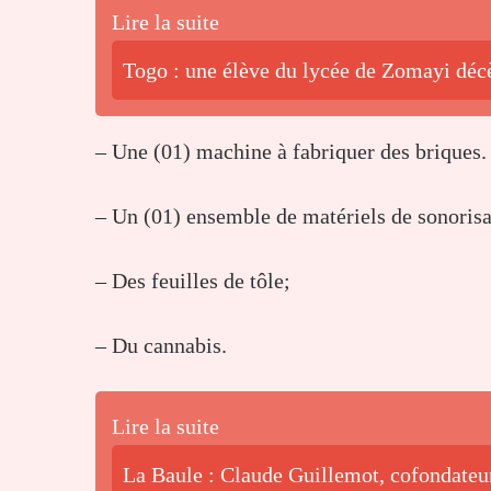
Lire la suite
Togo : une élève du lycée de Zomayi déc
– Une (01) machine à fabriquer des briques.
– Un (01) ensemble de matériels de sonorisa
– Des feuilles de tôle;
– Du cannabis.
Lire la suite
La Baule : Claude Guillemot, cofondateur