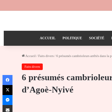
ACCUEIL
POLITIQUE
SOCIÉTÉ
Accueil
/
Faits divers
/
6 présumés cambrioleurs arrêtés dans la 
Faits divers
6 présumés cambrioleurs
Facebook
X
d’Agoè-Nyivé
Messenger
Partager par email