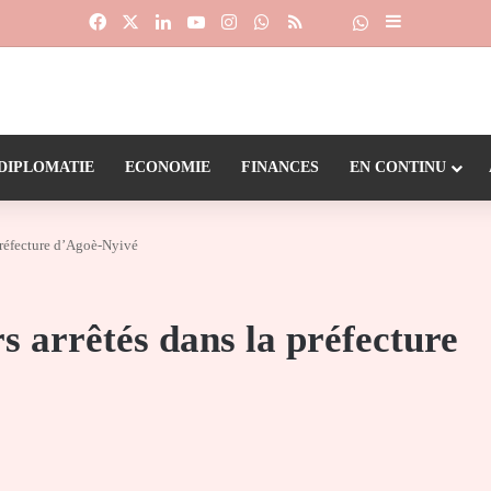
Facebook
X
Linkedin
YouTube
Instagram
WhatsApp
RSS
Suivre la chaîne
Dailymotion
Sidebar (barr
DIPLOMATIE
ECONOMIE
FINANCES
EN CONTINU
préfecture d’Agoè-Nyivé
 arrêtés dans la préfecture