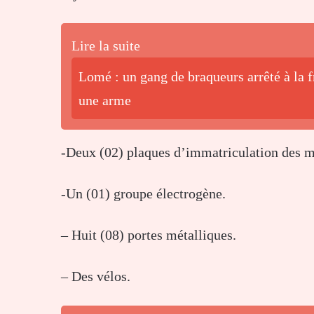
Lire la suite
Lomé : un gang de braqueurs arrêté à la 
une arme
-Deux (02) plaques d’immatriculation des mo
-Un (01) groupe électrogène.
– Huit (08) portes métalliques.
– Des vélos.