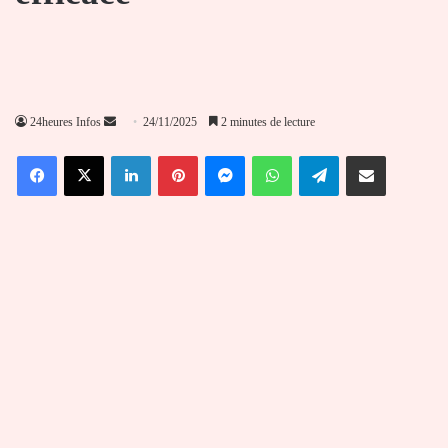
Envoyer
24heures Infos
24/11/2025
2 minutes de lecture
un
Facebook
X
Linkedin
Pinterest
Messenger
WhatsApp
Telegram
Partager par email
courriel