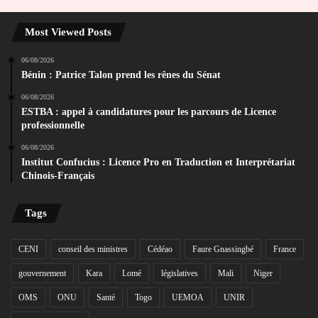
Most Viewed Posts
06/08/2026
Bénin : Patrice Talon prend les rênes du Sénat
06/08/2026
ESTBA : appel à candidatures pour les parcours de Licence
professionnelle
06/08/2026
Institut Confucius : Licence Pro en Traduction et Interprétariat
Chinois-Français
Tags
CENI
conseil des ministres
Cédéao
Faure Gnassingbé
France
gouvernement
Kara
Lomé
législatives
Mali
Niger
OMS
ONU
Santé
Togo
UEMOA
UNIR