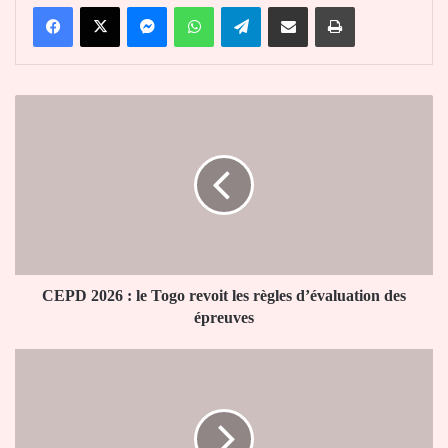
Facebook
X
Messenger
WhatsApp
Telegram
Partager par email
Imprimer
CEPD
2026
:
le
Togo
revoit
les
règles
d’évaluation
des
CEPD 2026 : le Togo revoit les règles d’évaluation des
épreuves
épreuves
Yas
Business,
la
solution
à