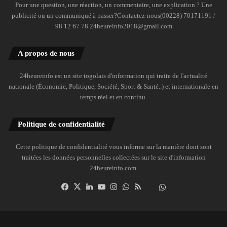
Pour une question, une réaction, un commentaire, une explication ? Une
publicité ou un communiqué à passer?Contactez-nous(00228) 70171191 /
98 12 67 78 24heureinfo2018@gmail.com
A propos de nous
24heureinfo est un site togolais d'information qui traite de l'actualité
nationale (Économie, Politique, Société, Sport & Santé..) et internationale en
temps réel et en continu.
Politique de confidentialité
Cette politique de confidentialité vous informe sur la manière dont sont
traitées les données personnelles collectées sur le site d'information
24heureinfo.com.
Facebook
X
Linkedin
YouTube
Instagram
WhatsApp
RSS
Dailymotion
Suivre
la
chaîne
24heureinfo