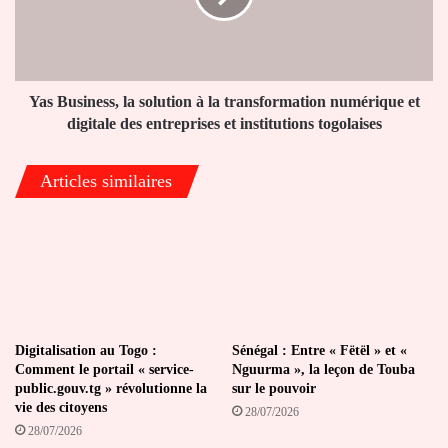
la
transformation
numérique
et
digitale
Yas Business, la solution à la transformation numérique et
des
digitale des entreprises et institutions togolaises
entreprises
et
Articles similaires
institutions
togolaises
Digitalisation au Togo :
Sénégal : Entre « Fëtël » et «
Comment le portail « service-
Nguurma », la leçon de Touba
public.gouv.tg » révolutionne la
sur le pouvoir
vie des citoyens
28/07/2026
28/07/2026