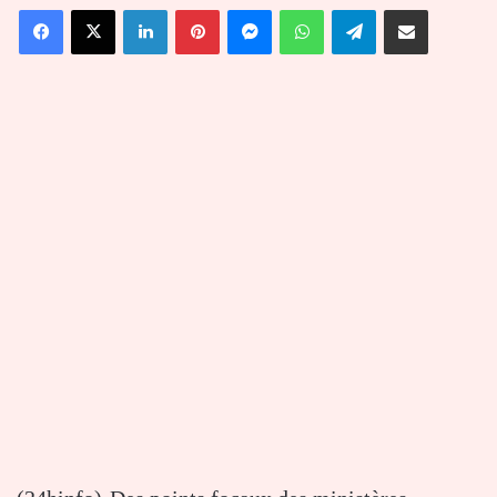
Facebook
X
Linkedin
Pinterest
Messenger
WhatsApp
Telegram
Partager par email
courriel