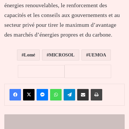
énergies renouvelables, le renforcement des
capacités et les conseils aux gouvernements et au
secteur privé pour tirer le maximum d’avantage
des marchés d’énergies propres et du carbone.
Lomé
MICROSOL
UEMOA
Facebook
X
Messenger
WhatsApp
Telegram
Partager par email
Imprimer
Législatives
du