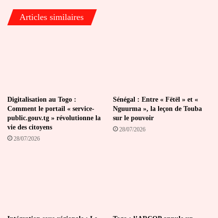
boycotter
Articles similaires
»
la
session
de
rattrapage
Digitalisation au Togo :
Sénégal : Entre « Fëtël » et «
Comment le portail « service-
Nguurma », la leçon de Touba
public.gouv.tg » révolutionne la
sur le pouvoir
vie des citoyens
28/07/2026
28/07/2026