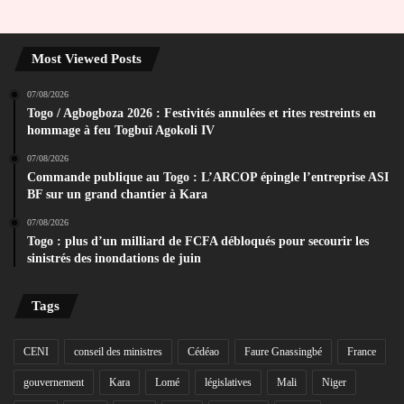
Most Viewed Posts
07/08/2026
Togo / Agbogboza 2026 : Festivités annulées et rites restreints en
hommage à feu Togbuï Agokoli IV
07/08/2026
Commande publique au Togo : L’ARCOP épingle l’entreprise ASI
BF sur un grand chantier à Kara
07/08/2026
Togo : plus d’un milliard de FCFA débloqués pour secourir les
sinistrés des inondations de juin
Tags
CENI
conseil des ministres
Cédéao
Faure Gnassingbé
France
gouvernement
Kara
Lomé
législatives
Mali
Niger