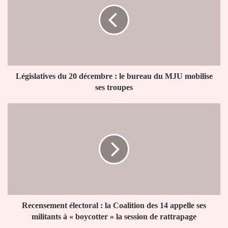
20
décembre
:
le
bureau
du
MJU
mobilise
Législatives du 20 décembre : le bureau du MJU mobilise
ses
ses troupes
troupes
Recensement
électoral
:
la
Coalition
des
14
appelle
ses
militants
Recensement électoral : la Coalition des 14 appelle ses
à
militants à « boycotter » la session de rattrapage
«