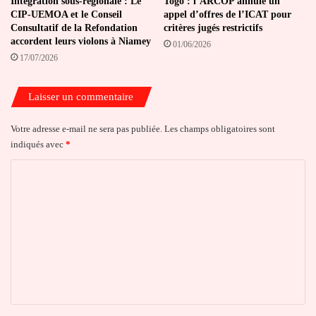
Intégration sous-régionale : Le
Togo : l’ARCOP annule un
CIP-UEMOA et le Conseil
appel d’offres de l’ICAT pour
Consultatif de la Refondation
critères jugés restrictifs
accordent leurs violons à Niamey
01/06/2026
17/07/2026
Laisser un commentaire
Votre adresse e-mail ne sera pas publiée.
Les champs obligatoires sont
indiqués avec
*
C
o
m
m
e
n
t