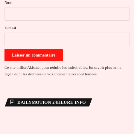
a
Nom
i
r
e
E-mail
*
Ce site utilise Akismet pour réduire les indésirables.
En savoir plus sur la
façon dont les données de vos commentaires sont traitées
.
DAILYMOTION 24HEURE INFO