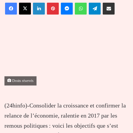
Facebook
X
Linkedin
Pinterest
Messenger
WhatsApp
Telegram
Partager par email
courriel
Droits réservés
(24hinfo)-Consolider la croissance et confirmer la
relance de l’économie, ralentie en 2017 par les
remous politiques : voici les objectifs que s’est