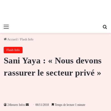
Menu
Re
Accueil
/
Flash Info
Flash Info
Sani Yaya : « Nous devons
rassurer le secteur privé »
Envoyer
24heures Infos
06/11/2018
Temps de lecture 1 minute
un