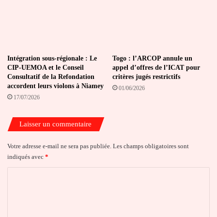
Intégration sous-régionale : Le
Togo : l’ARCOP annule un
CIP-UEMOA et le Conseil
appel d’offres de l’ICAT pour
Consultatif de la Refondation
critères jugés restrictifs
accordent leurs violons à Niamey
01/06/2026
17/07/2026
Laisser un commentaire
Votre adresse e-mail ne sera pas publiée.
Les champs obligatoires sont
indiqués avec
*
C
o
m