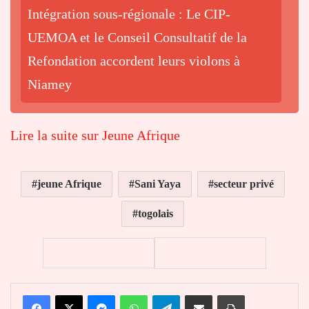
Intégration sous-régionale : Le CIP-
UEMOA et le Conseil Consultatif de la
Refondation accordent leurs violons à
Niamey
Lire la suite sur Jeune Afrique
jeune Afrique
Sani Yaya
secteur privé
togolais
Facebook
X
Messenger
WhatsApp
Telegram
Partager par email
Imprimer