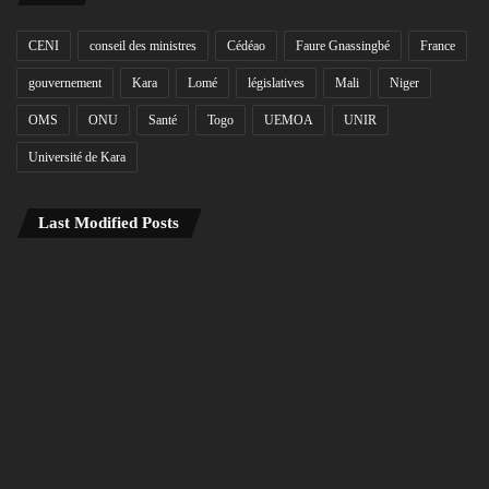
CENI
conseil des ministres
Cédéao
Faure Gnassingbé
France
gouvernement
Kara
Lomé
législatives
Mali
Niger
OMS
ONU
Santé
Togo
UEMOA
UNIR
Université de Kara
Last Modified Posts