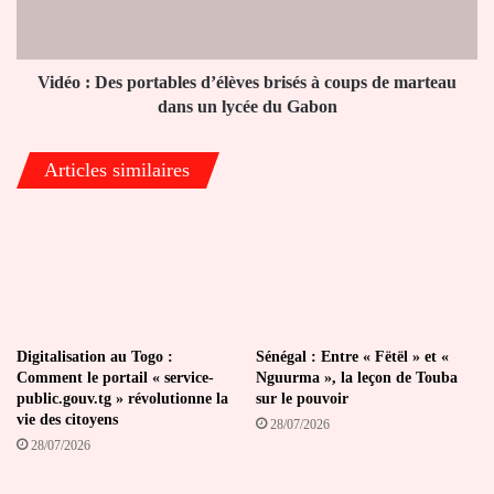
à
coups
de
marteau
Vidéo : Des portables d’élèves brisés à coups de marteau
dans
dans un lycée du Gabon
un
lycée
Articles similaires
du
Gabon
Digitalisation au Togo :
Sénégal : Entre « Fëtël » et «
Comment le portail « service-
Nguurma », la leçon de Touba
public.gouv.tg » révolutionne la
sur le pouvoir
vie des citoyens
28/07/2026
28/07/2026