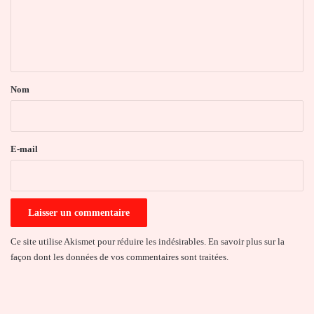
m
e
n
t
a
Nom
i
r
e
E-mail
*
Ce site utilise Akismet pour réduire les indésirables.
En savoir plus sur la
façon dont les données de vos commentaires sont traitées
.