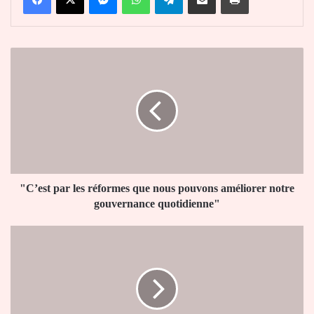
"C’est
par
les
réformes
que
nous
pouvons
améliorer
notre
gouvernance
"C’est par les réformes que nous pouvons améliorer notre
quotidienne"
gouvernance quotidienne"
Vidéo
:
Des
portables
d’élèves
brisés