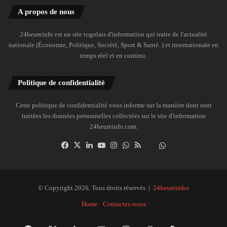
A propos de nous
24heureinfo est un site togolais d'information qui traite de l'actualité
nationale (Économie, Politique, Société, Sport & Santé..) et internationale en
temps réel et en continu.
Politique de confidentialité
Cette politique de confidentialité vous informe sur la manière dont sont
traitées les données personnelles collectées sur le site d'information
24heureinfo.com.
Facebook
X
Linkedin
YouTube
Instagram
WhatsApp
RSS
Dailymotion
Suivre
la
chaîne
24heureinfo
© Copyright 2026, Tous droits réservés |
24heureinfos
sur
Home
Contactez-nous
WhatsApp