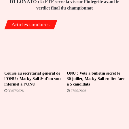
l’intégrité
D1 LONATO : la FTF serre la vis sur l’intégrité avant le
avant
verdict final du championnat
le
verdict
Articles similaires
final
du
championnat
Course au secrétariat général de
ONU : Vote à bulletin secret le
l’ONU : Macky Sall 5ᵉ d’un vote
30 juillet, Macky Sall en lice face
informel à l’ONU
à 5 candidats
30/07/2026
27/07/2026