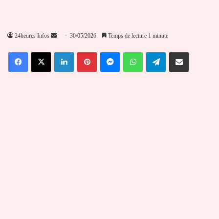
Envoyer
24heures Infos
30/05/2026
Temps de lecture 1 minute
un
Facebook
X
Linkedin
Pinterest
Messenger
WhatsApp
Telegram
Partager par email
courriel