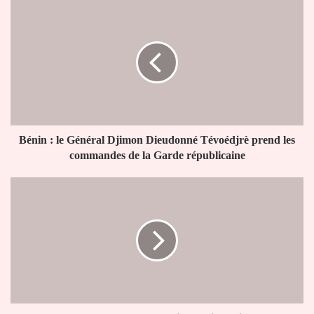
Bénin
:
le
Général
Djimon
Dieudonné
Tévoédjrè
prend
les
commandes
Bénin : le Général Djimon Dieudonné Tévoédjrè prend les
de
commandes de la Garde républicaine
la
Garde
D1
républicaine
LONATO
:
la
FTF
serre
la
vis
sur