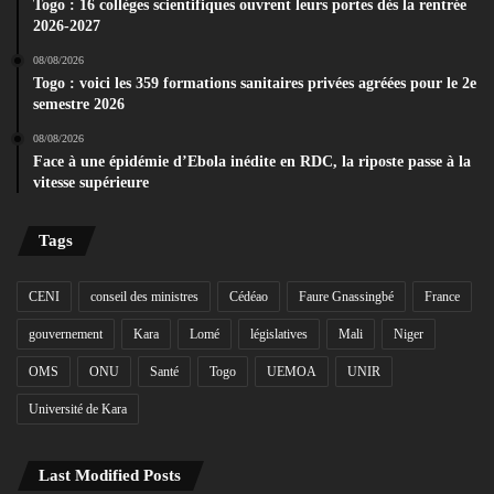
Togo : 16 collèges scientifiques ouvrent leurs portes dès la rentrée
2026-2027
08/08/2026
Togo : voici les 359 formations sanitaires privées agréées pour le 2e
semestre 2026
08/08/2026
Face à une épidémie d’Ebola inédite en RDC, la riposte passe à la
vitesse supérieure
Tags
CENI
conseil des ministres
Cédéao
Faure Gnassingbé
France
gouvernement
Kara
Lomé
législatives
Mali
Niger
OMS
ONU
Santé
Togo
UEMOA
UNIR
Université de Kara
Last Modified Posts