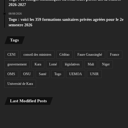
2026-2027
08/08/2026
Togo : voici les 359 formations sanitaires privées agréées pour le 2e
semestre 2026
Tags
CENI
conseil des ministres
Cédéao
Faure Gnassingbé
France
gouvernement
Kara
Lomé
législatives
Mali
Niger
OMS
ONU
Santé
Togo
UEMOA
UNIR
Université de Kara
Last Modified Posts