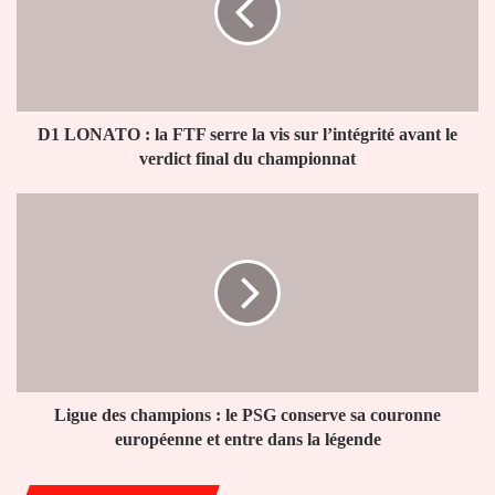
FTF
serre
la
vis
sur
l’intégrité
D1 LONATO : la FTF serre la vis sur l’intégrité avant le
avant
verdict final du championnat
le
verdict
Ligue
final
des
du
champions
championnat
:
le
PSG
conserve
sa
couronne
européenne
Ligue des champions : le PSG conserve sa couronne
et
européenne et entre dans la légende
entre
dans