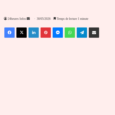
Envoyer
24heures Infos
30/05/2026
Temps de lecture 1 minute
un
Facebook
X
Linkedin
Pinterest
Messenger
WhatsApp
Telegram
Partager par email
courriel