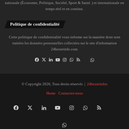
nationale (Économie, Politique, Société, Sport & Santé..) et internationale en
temps réel et en continu.
Politique de confidentialité
Cette politique de confidentialité vous informe sur la manière dont sont
traitées les données personnelles collectées sur le site d'information
24heureinfo.com.
Facebook
X
Linkedin
YouTube
Instagram
WhatsApp
RSS
Dailymotion
Suivre
la
chaîne
24heureinfo
© Copyright 2026, Tous droits réservés |
24heureinfos
sur
Home
Contactez-nous
WhatsApp
Facebook
X
Linkedin
YouTube
Instagram
WhatsApp
RSS
Dai
Suivre