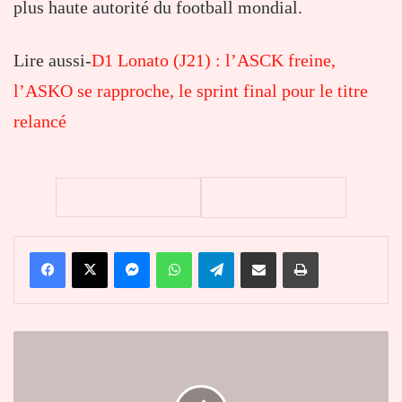
plus haute autorité du football mondial.
Lire aussi-
D1 Lonato (J21) : l’ASCK freine,
l’ASKO se rapproche, le sprint final pour le titre
relancé
Facebook
X
Messenger
WhatsApp
Telegram
Partager par email
Imprimer
D1
LONATO
:
la