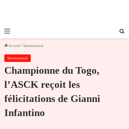
Menu
Re
Accueil
/
International
International
Championne du Togo,
l’ASCK reçoit les
félicitations de Gianni
Infantino