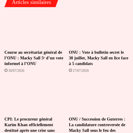
Articles similaires
la
légende
Course au secrétariat général de
ONU : Vote à bulletin secret le
l’ONU : Macky Sall 5ᵉ d’un vote
30 juillet, Macky Sall en lice face
informel à l’ONU
à 5 candidats
30/07/2026
27/07/2026
CPI: Le procureur général
ONU / Succession de Guterres :
Karim Khan officiellement
La candidature controversée de
destitué après une crise sans
Macky Sall sous le feu des