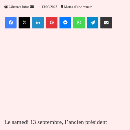
Envoyer
24heures Infos
13/09/2025
Moins d’une minute
un
Facebook
X
Linkedin
Pinterest
Messenger
WhatsApp
Telegram
Partager par email
courriel
Le samedi 13 septembre, l’ancien président