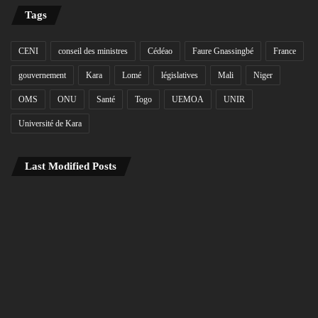
Tags
CENI
conseil des ministres
Cédéao
Faure Gnassingbé
France
gouvernement
Kara
Lomé
législatives
Mali
Niger
OMS
ONU
Santé
Togo
UEMOA
UNIR
Université de Kara
Last Modified Posts