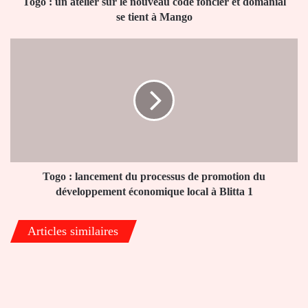
et
Togo : un atelier sur le nouveau code foncier et domanial
domanial
se tient à Mango
se
tient
Togo
à
:
Mango
lancement
du
processus
de
promotion
du
développement
économique
Togo : lancement du processus de promotion du
local
développement économique local à Blitta 1
à
Blitta
Articles similaires
1