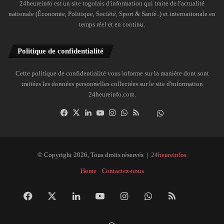
24heureinfo est un site togolais d'information qui traite de l'actualité
nationale (Économie, Politique, Société, Sport & Santé..) et internationale en
temps réel et en continu.
Politique de confidentialité
Cette politique de confidentialité vous informe sur la manière dont sont
traitées les données personnelles collectées sur le site d'information
24heureinfo.com.
Facebook
X
Linkedin
YouTube
Instagram
WhatsApp
RSS
Dailymotion
Suivre
la
chaîne
24heureinfo
© Copyright 2026, Tous droits réservés |
24heureinfos
sur
Home
Contactez-nous
WhatsApp
Facebook
X
Linkedin
YouTube
Instagram
WhatsApp
RSS
Dai