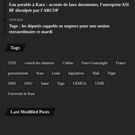
Eau potable à Kara : accusée de faux documents, l’entreprise ASI
BF disculpée par l’ARCOP
10/08/2026
Togo : les députés rappelés en urgence pour une session
extraordinaire ce mardi
Tags
CENI
conseil des ministres
Cédéao
Faure Gnassingbé
France
gouvernement
Kara
Lomé
législatives
Mali
Niger
OMS
ONU
Santé
Togo
UEMOA
UNIR
Université de Kara
Last Modified Posts