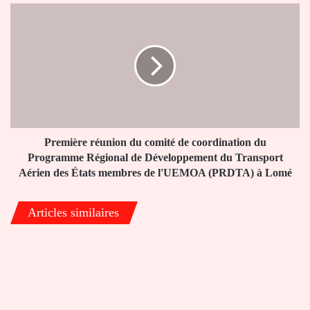
Première
réunion
du
comité
de
coordination
du
Programme
Régional
de
Première réunion du comité de coordination du
Développement
Programme Régional de Développement du Transport
du
Aérien des États membres de l'UEMOA (PRDTA) à Lomé
Transport
Aérien
Articles similaires
des
États
membres
de
l'UEMOA
(PRDTA)
à