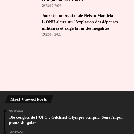
23/07/2026
Journée internationale Nelson Mandela :
L’ONU alerte sur l’explosion des dépenses
militaires et exige la fin des inégalités
22/07/2026
Most Viewed Posts
10/08/2026
10e congrès de l’UFC : Gilchrist Olympio rempile, Sèna Alipui
prend du galon
10/08/2026