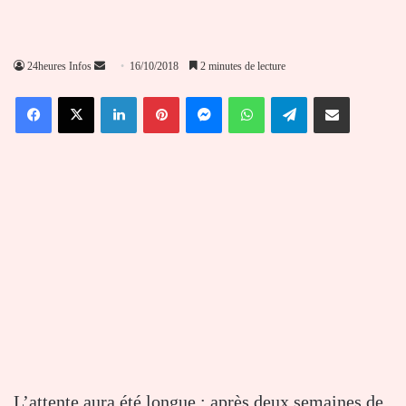
Envoyer
24heures Infos
16/10/2018
2 minutes de lecture
un
Facebook
X
Linkedin
Pinterest
Messenger
WhatsApp
Telegram
Partager par email
courriel
L’attente aura été longue : après deux semaines de