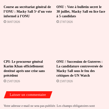
Lomé
Course au secrétariat général de
ONU : Vote à bulletin secret le
l’ONU : Macky Sall 5ᵉ d’un vote
30 juillet, Macky Sall en lice face
informel à l’ONU
à 5 candidats
30/07/2026
27/07/2026
CPI: Le procureur général
ONU / Succession de Guterres :
Karim Khan officiellement
La candidature controversée de
destitué après une crise sans
Macky Sall sous le feu des
précédent
critiques de UN Watch
25/07/2026
23/07/2026
Laisser un commentaire
Votre adresse e-mail ne sera pas publiée.
Les champs obligatoires sont