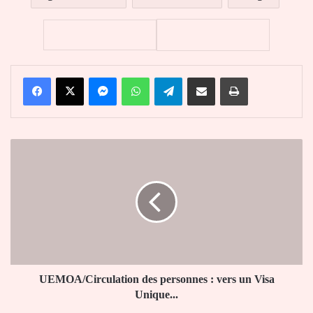
Facebook
X
Messenger
WhatsApp
Telegram
Partager par email
Imprimer
UEMOA/Circulation
des
personnes
:
vers
un
Visa
Unique...
UEMOA/Circulation des personnes : vers un Visa
Unique...