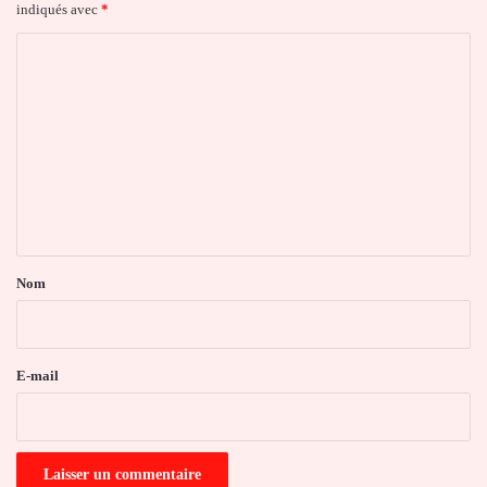
indiqués avec
*
C
o
m
m
e
n
t
a
Nom
i
r
e
E-mail
*