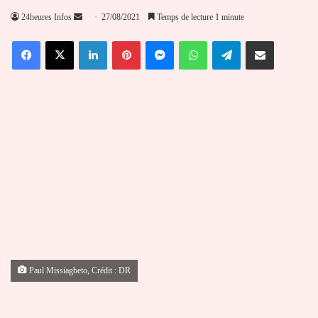
Envoyer
24heures Infos
27/08/2021
Temps de lecture 1 minute
un
Facebook
X
Linkedin
Pinterest
Messenger
WhatsApp
Telegram
Partager par email
courriel
Paul Missiagbeto, Crédit : DR