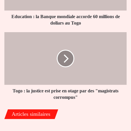
millions
de
dollars
Education : la Banque mondiale accorde 60 millions de
au
dollars au Togo
Togo
Togo
:
la
justice
est
prise
en
otage
par
des
Togo : la justice est prise en otage par des "magistrats
"magistrats
corrompus"
corrompus"
Articles similaires