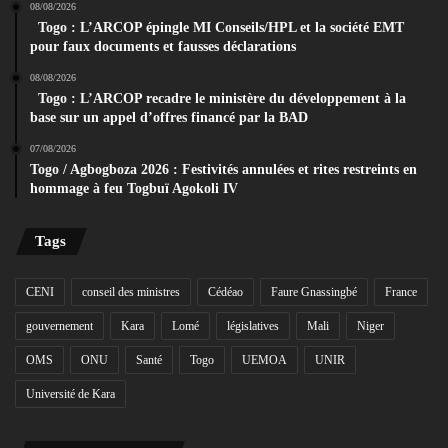
08/08/2026
Togo : L’ARCOP épingle MI Conseils/HPL et la société EMT
pour faux documents et fausses déclarations
08/08/2026
Togo : L’ARCOP recadre le ministère du développement à la
base sur un appel d’offres financé par la BAD
07/08/2026
Togo / Agbogboza 2026 : Festivités annulées et rites restreints en
hommage à feu Togbuï Agokoli IV
Tags
CENI
conseil des ministres
Cédéao
Faure Gnassingbé
France
gouvernement
Kara
Lomé
législatives
Mali
Niger
OMS
ONU
Santé
Togo
UEMOA
UNIR
Université de Kara