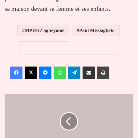
sa maison devant sa femme et ses enfants.
MPDD? agbéyomé
Paul Missiagbeto
Facebook
X
Messenger
WhatsApp
Telegram
Partager par email
Imprimer
Education
:
la
Banque
mondiale
accorde
60