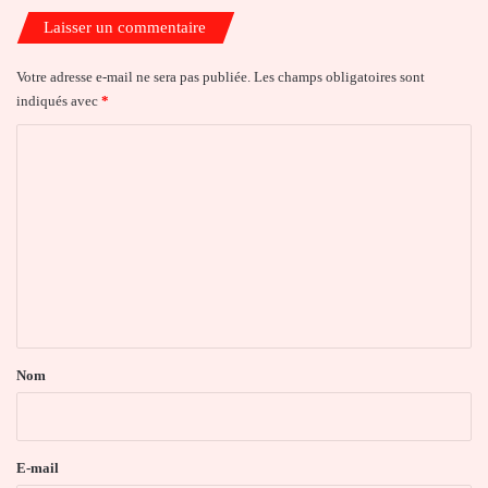
Laisser un commentaire
Votre adresse e-mail ne sera pas publiée.
Les champs obligatoires sont
indiqués avec
*
C
o
m
m
e
n
t
a
Nom
i
r
e
E-mail