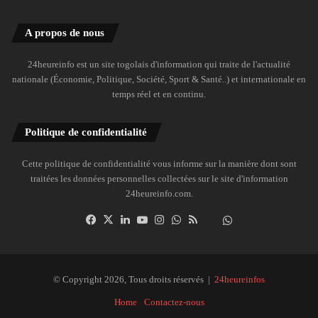
A propos de nous
24heureinfo est un site togolais d'information qui traite de l'actualité
nationale (Économie, Politique, Société, Sport & Santé..) et internationale en
temps réel et en continu.
Politique de confidentialité
Cette politique de confidentialité vous informe sur la manière dont sont
traitées les données personnelles collectées sur le site d'information
24heureinfo.com.
Facebook
X
Linkedin
YouTube
Instagram
WhatsApp
RSS
Dailymotion
Suivre
la
chaîne
24heureinfo
© Copyright 2026, Tous droits réservés |
24heureinfos
sur
Home
Contactez-nous
WhatsApp