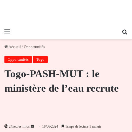
Menu
Re
Accueil
/
Opportunités
Opportunités
Togo
Togo-PASH-MUT : le
ministère de l’eau recrute
Envoyer
24heures Infos
18/06/2024
Temps de lecture 1 minute