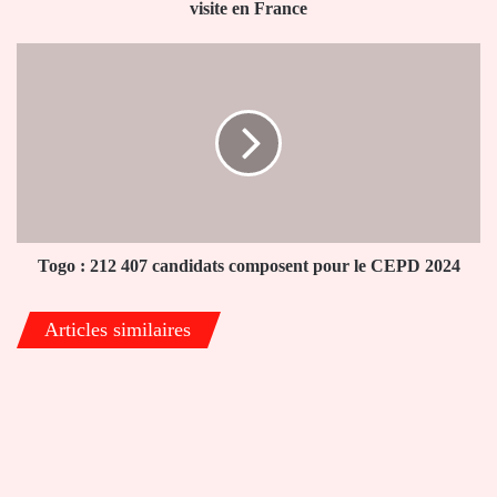
en
visite en France
France
Togo
:
212
407
candidats
composent
pour
le
CEPD
2024
Togo : 212 407 candidats composent pour le CEPD 2024
Articles similaires