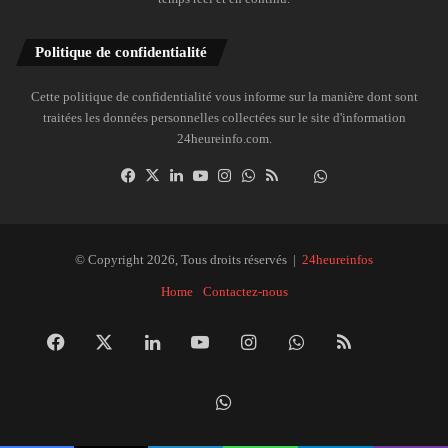
Politique de confidentialité
Cette politique de confidentialité vous informe sur la manière dont sont
traitées les données personnelles collectées sur le site d'information
24heureinfo.com.
Facebook
X
Linkedin
YouTube
Instagram
WhatsApp
RSS
Dailymotion
Suivre
la
chaîne
24heureinfo
© Copyright 2026, Tous droits réservés |
24heureinfos
sur
Home
Contactez-nous
WhatsApp
Facebook
X
Linkedin
YouTube
Instagram
WhatsApp
RSS
Dai
Suivre