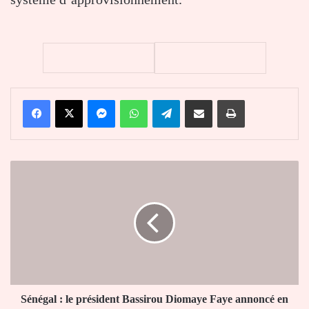
Facebook
X
Messenger
WhatsApp
Telegram
Partager par email
Imprimer
Sénégal
:
le
président
Bassirou
Diomaye
Faye
annoncé
en
visite
Sénégal : le président Bassirou Diomaye Faye annoncé en