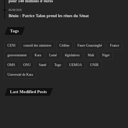
pour 140 millions d’euros
06/08/2026
Bénin : Patrice Talon prend les rênes du Sénat
Tags
CENI
conseil des ministres
Cédéao
Faure Gnassingbé
France
gouvernement
Kara
Lomé
législatives
Mali
Niger
OMS
ONU
Santé
Togo
UEMOA
UNIR
Université de Kara
Last Modified Posts