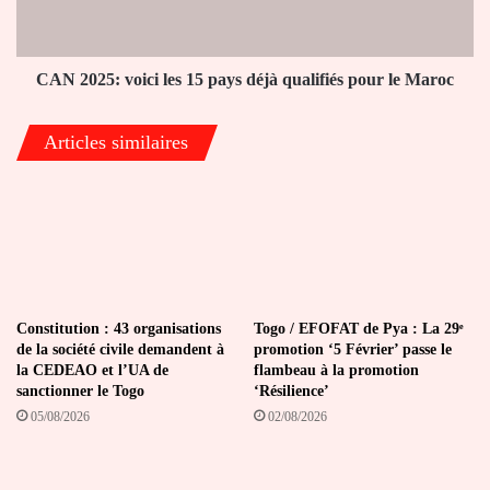
déjà
qualifiés
pour
le
CAN 2025: voici les 15 pays déjà qualifiés pour le Maroc
Maroc
Articles similaires
Constitution : 43 organisations
Togo / EFOFAT de Pya : La 29ᵉ
de la société civile demandent à
promotion ‘5 Février’ passe le
la CEDEAO et l’UA de
flambeau à la promotion
sanctionner le Togo
‘Résilience’
05/08/2026
02/08/2026