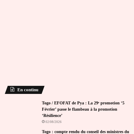
En continu
Togo / EFOFAT de Pya : La 29ᵉ promotion ‘5
Février’ passe le flambeau à la promotion
‘Résilience’
02/08/2026
Togo : compte rendu du conseil des ministres du