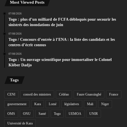
Most Viewed Posts
07/08/2026
Togo : plus d’un milliard de FCFA débloqués pour secourir les
sinistrés des inondations de juin
07/08/2026
Togo / Concours d’entrée à l’ENA : la liste des candidats et les
centres d’écrit connus
07/08/2026
Togo : Un ouvrage scientifique pour immortaliser le Colonel
Kléber Dadjo
Tags
CENI
conseil des ministres
Cédéao
Faure Gnassingbé
France
gouvernement
Kara
Lomé
législatives
Mali
Niger
OMS
ONU
Santé
Togo
UEMOA
UNIR
Université de Kara