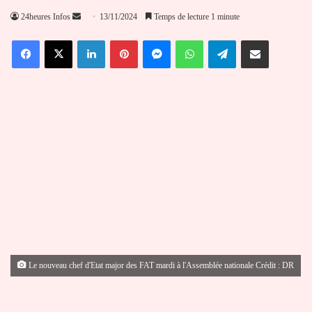
Envoyer
24heures Infos
13/11/2024
Temps de lecture 1 minute
un
Facebook
X
Linkedin
Pinterest
Messenger
WhatsApp
Telegram
Partager par email
courriel
Le nouveau chef d'Etat major des FAT mardi à l'Assemblée nationale Crédit : DR