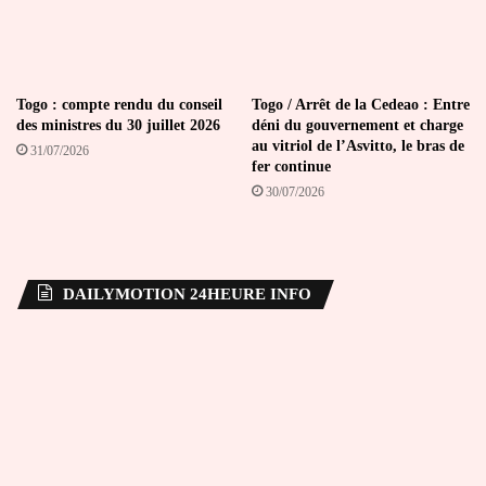
Togo : compte rendu du conseil
Togo / Arrêt de la Cedeao : Entre
des ministres du 30 juillet 2026
déni du gouvernement et charge
au vitriol de l’Asvitto, le bras de
31/07/2026
fer continue
30/07/2026
DAILYMOTION 24HEURE INFO