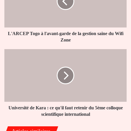
garde
de
la
gestion
saine
du
L'ARCEP Togo à l'avant-garde de la gestion saine du Wifi
Wifi
Zone
Zone
Université
de
Kara
:
ce
qu'il
faut
retenir
du
5ème colloque
Université de Kara : ce qu'il faut retenir du 5ème colloque
scientifique
scientifique international
international