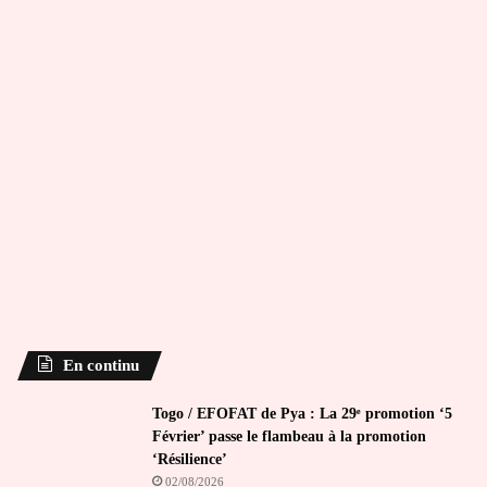
En continu
Togo / EFOFAT de Pya : La 29ᵉ promotion ‘5
Février’ passe le flambeau à la promotion
‘Résilience’
02/08/2026