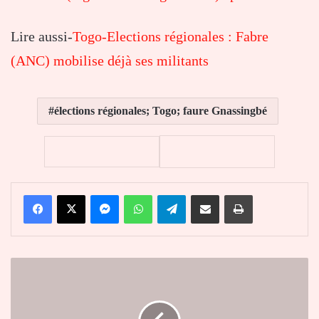
Lire aussi-
Togo-Elections régionales : Fabre
(ANC) mobilise déjà ses militants
élections régionales; Togo; faure Gnassingbé
Facebook
X
Messenger
WhatsApp
Telegram
Partager par email
Imprimer
L'ARCEP
Togo
à
l'avant-