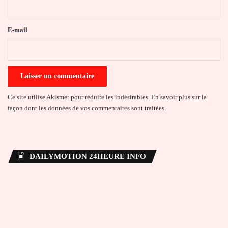
r
e
E-mail
*
Ce site utilise Akismet pour réduire les indésirables.
En savoir plus sur la
façon dont les données de vos commentaires sont traitées
.
DAILYMOTION 24HEURE INFO