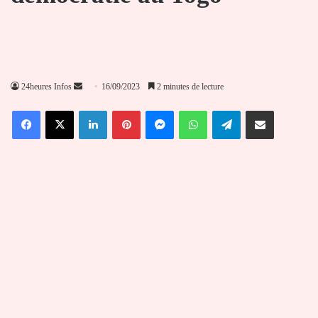
Envoyer
24heures Infos
16/09/2023
2 minutes de lecture
un
Facebook
X
Linkedin
Pinterest
Messenger
WhatsApp
Telegram
Partager par email
courriel