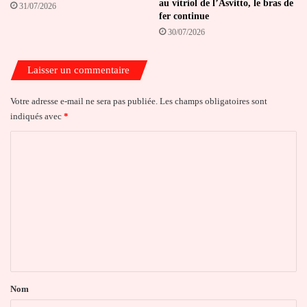
au vitriol de l’Asvitto, le bras de
31/07/2026
fer continue
30/07/2026
Laisser un commentaire
Votre adresse e-mail ne sera pas publiée.
Les champs obligatoires sont
indiqués avec
*
C
o
m
m
e
n
t
a
Nom
i