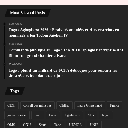
Most Viewed Posts
07/08/2026
Togo / Agbogboza 2026 : Festivités annulées et rites restreints en
hommage à feu Togbuï Agokoli IV
07/08/2026
Commande publique au Togo : L’ARCOP épingle l’entreprise ASI
BF sur un grand chantier à Kara
07/08/2026
Togo : plus d’un milliard de FCFA débloqués pour secourir les
sinistrés des inondations de juin
Tags
CENI
conseil des ministres
Cédéao
Faure Gnassingbé
France
gouvernement
Kara
Lomé
législatives
Mali
Niger
OMS
ONU
Santé
Togo
UEMOA
UNIR