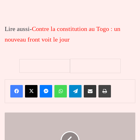
Lire aussi-
Contre la constitution au Togo : un
nouveau front voit le jour
Facebook
X
Messenger
WhatsApp
Telegram
Partager par email
Imprimer
Burkina
Faso
:
capitaine