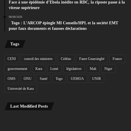
Face à une épidémie d’Ebola inédite en RDC, la riposte passe à la
vitesse supérieure
08/08/2026
Togo : L’ARCOP épingle MI Conseils/HPL et la société EMT
pour faux documents et fausses déclarations
Tags
CENI
conseil des ministres
Cédéao
Faure Gnassingbé
France
gouvernement
Kara
Lomé
législatives
Mali
Niger
OMS
ONU
Santé
Togo
UEMOA
UNIR
Université de Kara
Last Modified Posts