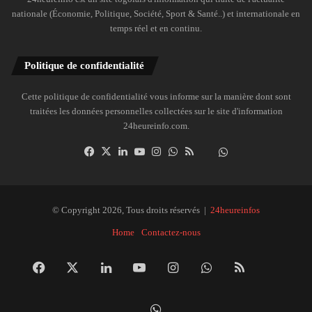
nationale (Économie, Politique, Société, Sport & Santé..) et internationale en
temps réel et en continu.
Politique de confidentialité
Cette politique de confidentialité vous informe sur la manière dont sont
traitées les données personnelles collectées sur le site d'information
24heureinfo.com.
Facebook
X
Linkedin
YouTube
Instagram
WhatsApp
RSS
Dailymotion
Suivre
la
chaîne
24heureinfo
© Copyright 2026, Tous droits réservés |
24heureinfos
sur
Home
Contactez-nous
WhatsApp
Facebook
X
Linkedin
YouTube
Instagram
WhatsApp
RSS
Dai
Suivre