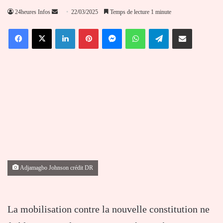
Envoyer
24heures Infos
22/03/2025
Temps de lecture 1 minute
un
Facebook
X
Linkedin
Pinterest
Messenger
WhatsApp
Telegram
Partager par email
courriel
Adjamagbo Johnson crédit DR
La mobilisation contre la nouvelle constitution ne