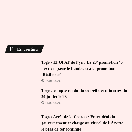
En continu
Togo / EFOFAT de Pya : La 29ᵉ promotion ‘5
Février’ passe le flambeau à la promotion
‘Résilience’
02/08/2026
Togo : compte rendu du conseil des ministres du
30 juillet 2026
31/07/2026
Togo / Arrêt de la Cedeao : Entre déni du
gouvernement et charge au vitriol de l’Asvitto,
le bras de fer continue