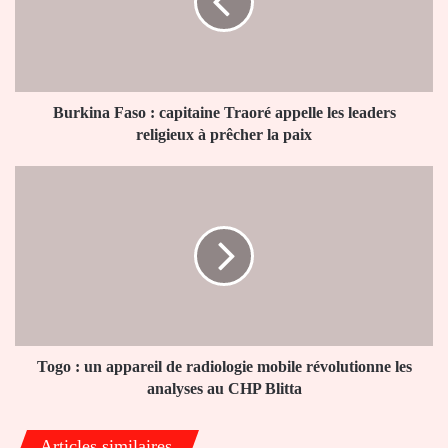
Traoré
appelle
les
leaders
religieux
à
Burkina Faso : capitaine Traoré appelle les leaders
prêcher
religieux à prêcher la paix
la
paix
Togo
:
un
appareil
de
radiologie
mobile
révolutionne
les
analyses
Togo : un appareil de radiologie mobile révolutionne les
au
analyses au CHP Blitta
CHP
Blitta
Articles similaires