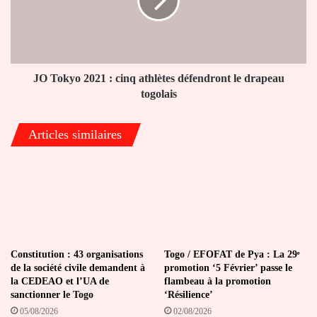
cinq
athlètes
défendront
le
drapeau
togolais
JO Tokyo 2021 : cinq athlètes défendront le drapeau
togolais
Articles similaires
Constitution : 43 organisations
Togo / EFOFAT de Pya : La 29ᵉ
de la société civile demandent à
promotion ‘5 Février’ passe le
la CEDEAO et l’UA de
flambeau à la promotion
sanctionner le Togo
‘Résilience’
05/08/2026
02/08/2026