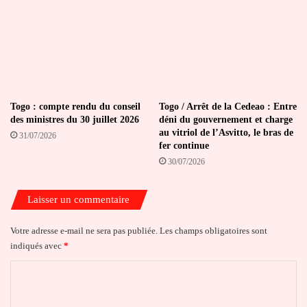
Togo : compte rendu du conseil
Togo / Arrêt de la Cedeao : Entre
des ministres du 30 juillet 2026
déni du gouvernement et charge
au vitriol de l’Asvitto, le bras de
31/07/2026
fer continue
30/07/2026
Laisser un commentaire
Votre adresse e-mail ne sera pas publiée.
Les champs obligatoires sont
indiqués avec
*
C
o