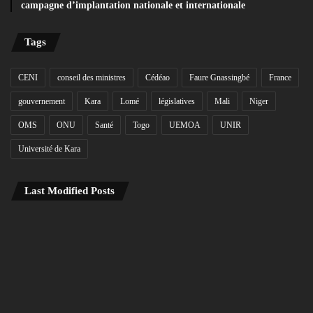
campagne d’implantation nationale et internationale
Tags
CENI
conseil des ministres
Cédéao
Faure Gnassingbé
France
gouvernement
Kara
Lomé
législatives
Mali
Niger
OMS
ONU
Santé
Togo
UEMOA
UNIR
Université de Kara
Last Modified Posts