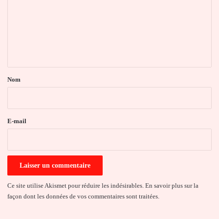
m
m
e
n
t
a
Nom
i
r
e
E-mail
*
Ce site utilise Akismet pour réduire les indésirables.
En savoir plus sur la
façon dont les données de vos commentaires sont traitées
.