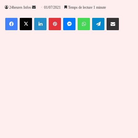
Envoyer
24heures Infos
01/07/2021
Temps de lecture 1 minute
un
Facebook
X
Linkedin
Pinterest
Messenger
WhatsApp
Telegram
Partager par email
courriel