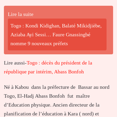
Lire la suite
Togo : Kondi Kidighan, Balaté Mikidjièbe,
Aziaba Ayi Sessi… Faure Gnassingbé
nomme 9 nouveaux préfets
Lire aussi-
Togo : décès du président de la
république par intérim, Abass Bonfoh
Né à Kabou dans la préfecture de Bassar au nord
Togo, El-Hadj Abass Bonfoh fut maître
d’Education physique. Ancien directeur de la
planification de l’éducation à Kara ( nord) et