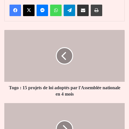
Facebook
X
Messenger
WhatsApp
Telegram
Partager par email
Imprimer
Togo
:
15
projets
de
loi
adoptés
par
l'Assemblée
nationale
Togo : 15 projets de loi adoptés par l'Assemblée nationale
en
en 4 mois
4
mois
JO
Tokyo
2021
: