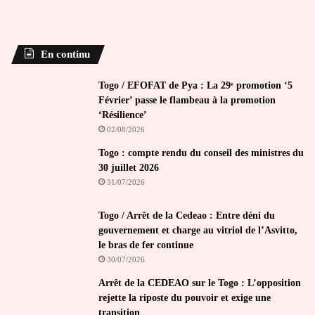
En continu
Togo / EFOFAT de Pya : La 29ᵉ promotion ‘5
Février’ passe le flambeau à la promotion
‘Résilience’
02/08/2026
Togo : compte rendu du conseil des ministres du
30 juillet 2026
31/07/2026
Togo / Arrêt de la Cedeao : Entre déni du
gouvernement et charge au vitriol de l’Asvitto,
le bras de fer continue
30/07/2026
Arrêt de la CEDEAO sur le Togo : L’opposition
rejette la riposte du pouvoir et exige une
transition