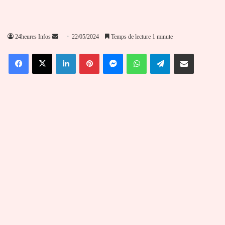
Envoyer
24heures Infos
22/05/2024
Temps de lecture 1 minute
un
Facebook
X
Linkedin
Pinterest
Messenger
WhatsApp
Telegram
Partager par email
courriel