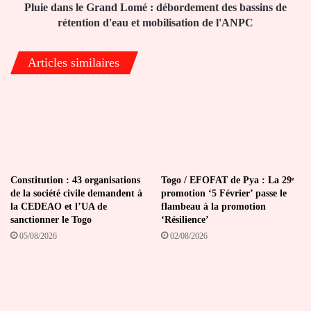
de
Pluie dans le Grand Lomé : débordement des bassins de
rétention
rétention d'eau et mobilisation de l'ANPC
d'eau
et
Articles similaires
mobilisation
de
l'ANPC
Constitution : 43 organisations
Togo / EFOFAT de Pya : La 29ᵉ
de la société civile demandent à
promotion ‘5 Février’ passe le
la CEDEAO et l’UA de
flambeau à la promotion
sanctionner le Togo
‘Résilience’
05/08/2026
02/08/2026