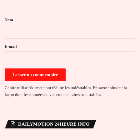
t
a
Nom
i
r
e
E-mail
*
Ce site utilise Akismet pour réduire les indésirables.
En savoir plus sur la
façon dont les données de vos commentaires sont traitées
.
DAILYMOTION 24HEURE INFO