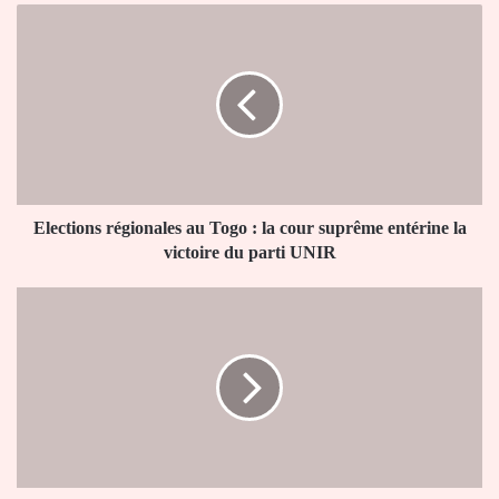
Elections
régionales
au
Togo
:
la
cour
suprême
entérine
la
Elections régionales au Togo : la cour suprême entérine la
victoire
victoire du parti UNIR
du
parti
Pluie
UNIR
dans
le
Grand
Lomé
:
débordement
des
bassins