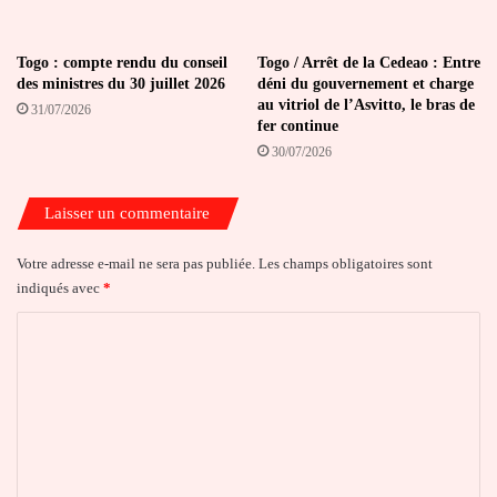
Togo : compte rendu du conseil
Togo / Arrêt de la Cedeao : Entre
des ministres du 30 juillet 2026
déni du gouvernement et charge
au vitriol de l’Asvitto, le bras de
31/07/2026
fer continue
30/07/2026
Laisser un commentaire
Votre adresse e-mail ne sera pas publiée.
Les champs obligatoires sont
indiqués avec
*
C
o
m
m
e
n