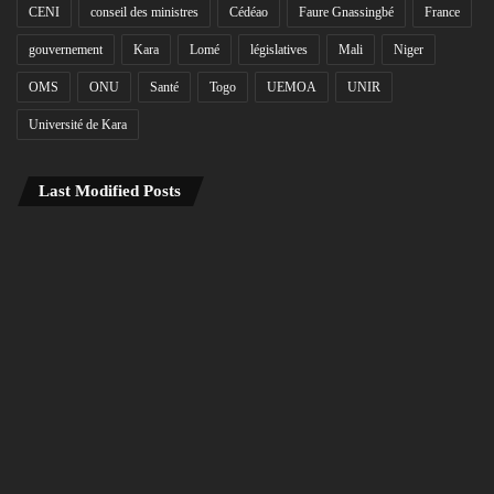
CENI
conseil des ministres
Cédéao
Faure Gnassingbé
France
gouvernement
Kara
Lomé
législatives
Mali
Niger
OMS
ONU
Santé
Togo
UEMOA
UNIR
Université de Kara
Last Modified Posts