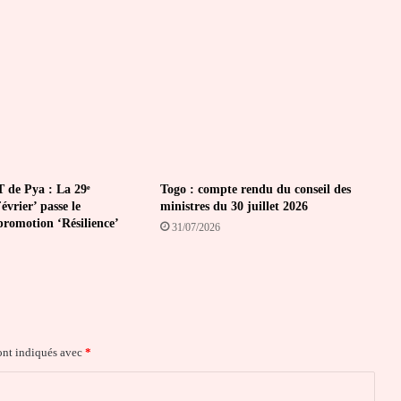
 de Pya : La 29ᵉ
Togo : compte rendu du conseil des
vrier’ passe le
ministres du 30 juillet 2026
promotion ‘Résilience’
31/07/2026
ont indiqués avec
*