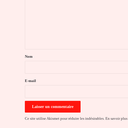
o
m
m
e
n
t
a
Nom
i
r
e
E-mail
*
Ce site utilise Akismet pour réduire les indésirables.
En savoir plus