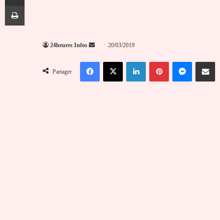
Imprimer
Envoyer
24heures Infos
20/03/2019
un
Facebook
X
Linkedin
Pinterest
Messenger
Partag
courriel
Partager