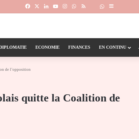
Facebook
X
Linkedin
YouTube
Instagram
WhatsApp
RSS
Suivre la chaîne
Dailymotion
Sidebar (barr
DIPLOMATIE
ECONOMIE
FINANCES
EN CONTINU
ion de l’opposition
lais quitte la Coalition de