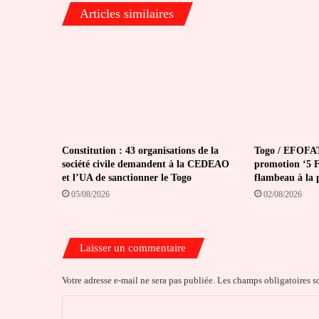
Articles similaires
Constitution : 43 organisations de la
Togo / EFOFAT
société civile demandent à la CEDEAO
promotion ‘5 Fé
et l’UA de sanctionner le Togo
flambeau à la 
05/08/2026
02/08/2026
Laisser un commentaire
Votre adresse e-mail ne sera pas publiée.
Les champs obligatoires s
C