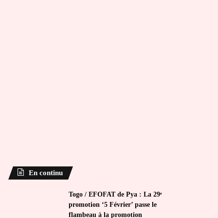
En continu
Togo / EFOFAT de Pya : La 29ᵉ
promotion ‘5 Février’ passe le
flambeau à la promotion