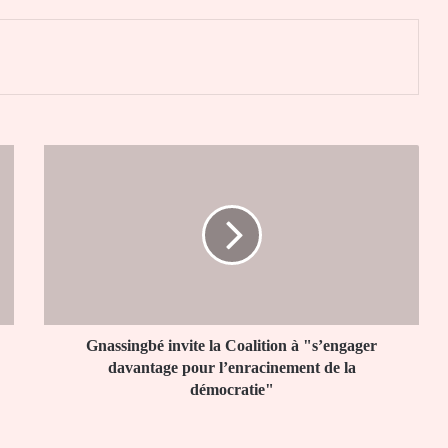
er
Gnassingbé
invite
la
Coalition
à
"s’engager
davantage
pour
l’enracinement
de
Gnassingbé invite la Coalition à "s’engager
la
davantage pour l’enracinement de la
démocratie"
démocratie"