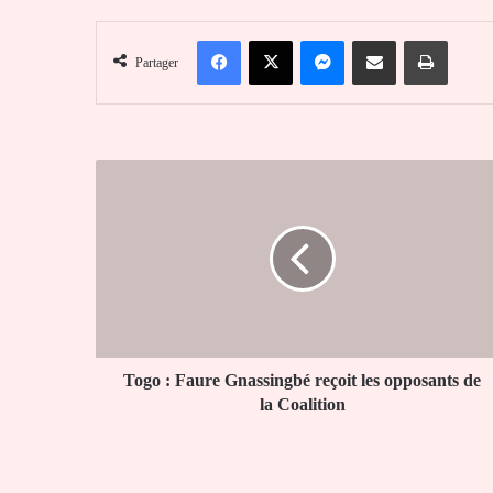
Facebook
X
Messenger
Partager par email
Imprim
Partager
Togo
:
Faure
Gnassingbé
reçoit
les
opposants
de
la
Coalition
Togo : Faure Gnassingbé reçoit les opposants de
la Coalition