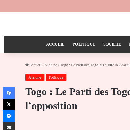
ACCUEIL
POLITIQUE
SOCIÉTÉ
Accueil
/
A la une
/
Togo : Le Parti des Togolais quitte la Coalit
A la une
Politique
Facebook
Togo : Le Parti des Togo
X
l’opposition
Messenger
Partager par email