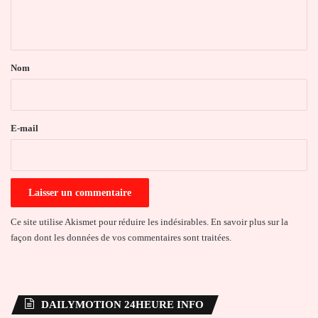
n
t
a
Nom
i
r
e
E-mail
*
Ce site utilise Akismet pour réduire les indésirables.
En savoir plus sur la
façon dont les données de vos commentaires sont traitées
.
DAILYMOTION 24HEURE INFO