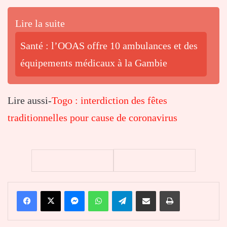
Lire la suite
Santé : l’OOAS offre 10 ambulances et des
équipements médicaux à la Gambie
Lire aussi-
Togo : interdiction des fêtes
traditionnelles pour cause de coronavirus
Facebook
X
Messenger
WhatsApp
Telegram
Partager par email
Imprimer