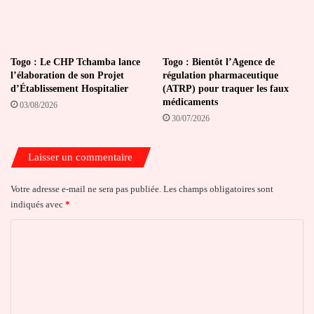
Togo : Le CHP Tchamba lance
Togo : Bientôt l’Agence de
l’élaboration de son Projet
régulation pharmaceutique
d’Établissement Hospitalier
(ATRP) pour traquer les faux
médicaments
03/08/2026
30/07/2026
Laisser un commentaire
Votre adresse e-mail ne sera pas publiée.
Les champs obligatoires sont
indiqués avec
*
C
o
m
m
e