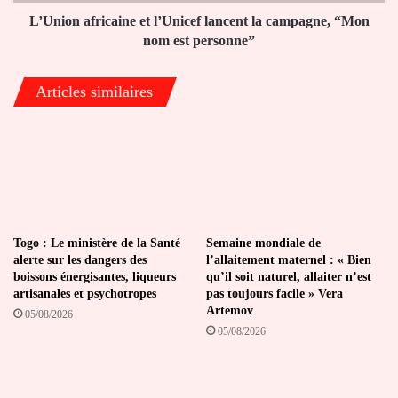
nom
est
L’Union africaine et l’Unicef lancent la campagne, “Mon
personne”
nom est personne”
Articles similaires
Togo : Le ministère de la Santé
Semaine mondiale de
alerte sur les dangers des
l’allaitement maternel : « Bien
boissons énergisantes, liqueurs
qu’il soit naturel, allaiter n’est
artisanales et psychotropes
pas toujours facile » Vera
Artemov
05/08/2026
05/08/2026