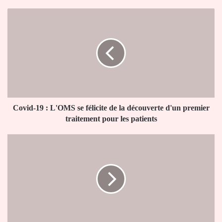
Covid-
19
:
L'OMS
se
félicite
de
la
découverte
d'un
Covid-19 : L'OMS se félicite de la découverte d'un premier
premier
traitement pour les patients
traitement
pour
L’Union
les
africaine
patients
et
l’Unicef
lancent
la
campagne,
“Mon