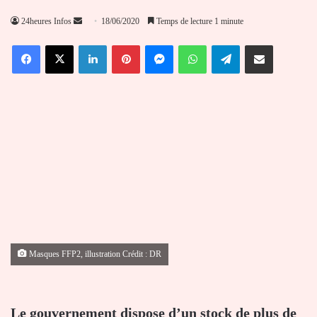
Envoyer
24heures Infos
18/06/2020
Temps de lecture 1 minute
un
Facebook
X
Linkedin
Pinterest
Messenger
WhatsApp
Telegram
Partager par email
courriel
Masques FFP2, illustration Crédit : DR
Le gouvernement dispose d’un stock de plus de