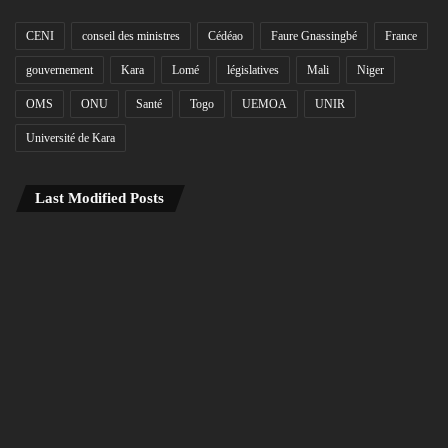
CENI
conseil des ministres
Cédéao
Faure Gnassingbé
France
gouvernement
Kara
Lomé
législatives
Mali
Niger
OMS
ONU
Santé
Togo
UEMOA
UNIR
Université de Kara
Last Modified Posts