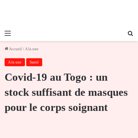
Menu
Re
Accueil
/
A la une
A la une
Santé
Covid-19 au Togo : un
stock suffisant de masques
pour le corps soignant