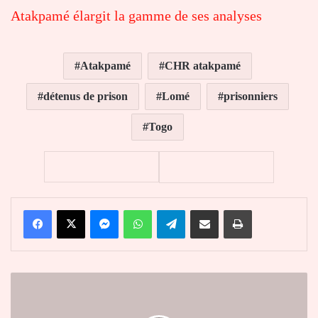
Atakpamé élargit la gamme de ses analyses
Atakpamé
CHR atakpamé
détenus de prison
Lomé
prisonniers
Togo
Facebook
X
Messenger
WhatsApp
Telegram
Partager par email
Imprimer
Journée
des
martyrs