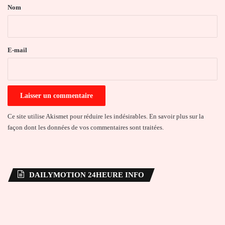
a
Nom
i
r
e
E-mail
*
Ce site utilise Akismet pour réduire les indésirables.
En savoir plus sur la
façon dont les données de vos commentaires sont traitées
.
DAILYMOTION 24HEURE INFO