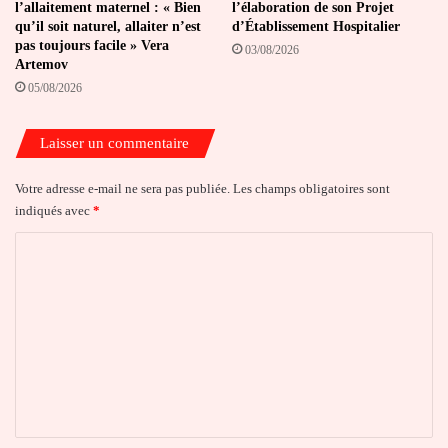
l’allaitement maternel : « Bien
l’élaboration de son Projet
qu’il soit naturel, allaiter n’est
d’Établissement Hospitalier
pas toujours facile » Vera
03/08/2026
Artemov
05/08/2026
Laisser un commentaire
Votre adresse e-mail ne sera pas publiée.
Les champs obligatoires sont
indiqués avec
*
C
o
m
m
e
n
t