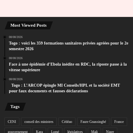
Most Viewed Posts
08/08/2026
Togo : voici les 359 formations sanitaires privées agréées pour le 2e
semestre 2026
08/08/2026
Face à une épidémie d’Ebola inédite en RDC, la riposte passe à la
vitesse supérieure
08/08/2026
Togo : L’ARCOP épingle MI Conseils/HPL et la société EMT
pour faux documents et fausses déclarations
Tags
CENI
conseil des ministres
Cédéao
Faure Gnassingbé
France
gouvernement
Kara
Lomé
législatives
Mali
Niger