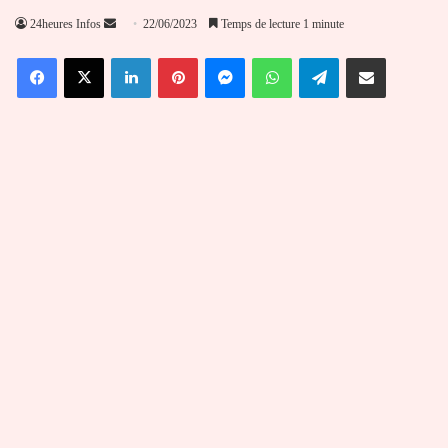
Envoyer
24heures Infos
22/06/2023
Temps de lecture 1 minute
un
Facebook
X
Linkedin
Pinterest
Messenger
WhatsApp
Telegram
Partager par email
courriel