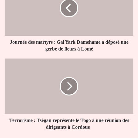
:
Gal
Yark
Damehame
a
déposé
une
Journée des martyrs : Gal Yark Damehame a déposé une
gerbe
gerbe de fleurs à Lomé
de
fleurs
Terrorisme :
à
Tsègan
Lomé
représente
le
Togo
à
une
réunion
des
dirigeants
Terrorisme : Tsègan représente le Togo à une réunion des
à
dirigeants à Cordoue
Cordoue