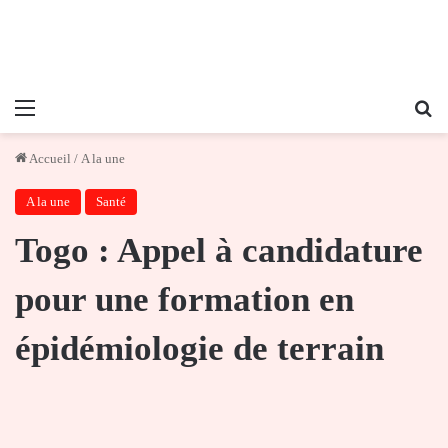
Menu
Re
Accueil
/
A la une
A la une
Santé
Togo : Appel à candidature
pour une formation en
épidémiologie de terrain