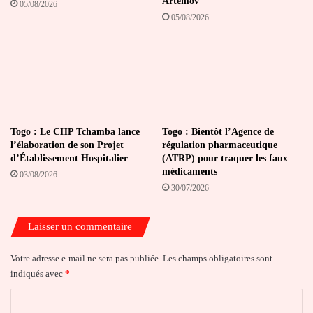
Artemov
05/08/2026
05/08/2026
Togo : Le CHP Tchamba lance
Togo : Bientôt l’Agence de
l’élaboration de son Projet
régulation pharmaceutique
d’Établissement Hospitalier
(ATRP) pour traquer les faux
médicaments
03/08/2026
30/07/2026
Laisser un commentaire
Votre adresse e-mail ne sera pas publiée.
Les champs obligatoires sont
indiqués avec
*
C