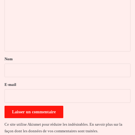
o
m
m
e
n
t
a
Nom
i
r
e
E-mail
*
Ce site utilise Akismet pour réduire les indésirables.
En savoir plus sur la
façon dont les données de vos commentaires sont traitées
.