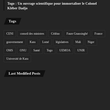
Togo : Un ouvrage scientifique pour immortaliser le Colonel
Kléber Dadjo
Tags
CENI
conseil des ministres
Cédéao
Faure Gnassingbé
France
gouvernement
Kara
Lomé
législatives
Mali
Niger
OMS
ONU
Santé
Togo
UEMOA
UNIR
Université de Kara
Last Modified Posts