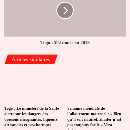
morts
en
2018
Togo : 592 morts en 2018
Articles similaires
Togo : Le ministère de la Santé
Semaine mondiale de
alerte sur les dangers des
l’allaitement maternel : « Bien
boissons énergisantes, liqueurs
qu’il soit naturel, allaiter n’est
artisanales et psychotropes
pas toujours facile » Vera