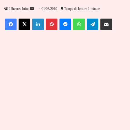
Envoyer
24heures Infos
01/03/2019
Temps de lecture 1 minute
un
Facebook
X
Linkedin
Pinterest
Messenger
WhatsApp
Telegram
Partager par email
courriel