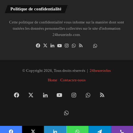
Politique de confidentialité
Cette politique de confidentialité vous informe sur la manière dont sont
traitées les données personnelles collectées sur le site d'information
24heureinfo.com.
Facebook
X
Linkedin
YouTube
Instagram
WhatsApp
RSS
Dailymotion
Suivre
la
chaîne
24heureinfo
© Copyright 2026, Tous droits réservés |
24heureinfos
sur
Home
Contactez-nous
WhatsApp
Facebook
X
Linkedin
YouTube
Instagram
WhatsApp
RSS
Dai
Suivre
la