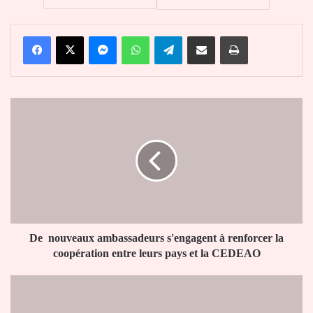
Facebook
X
Messenger
WhatsApp
Telegram
Partager par email
Imprimer
De
nouveaux
ambassadeurs
s'engagent
à
renforcer
la
coopération
entre
leurs
De nouveaux ambassadeurs s'engagent à renforcer la
pays
coopération entre leurs pays et la CEDEAO
et
la
Togo
CEDEAO
:
592